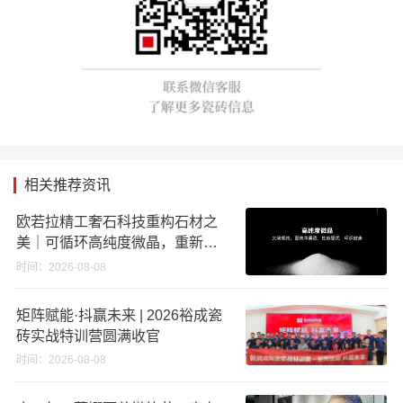
相关推荐资讯
欧若拉精工奢石科技重构石材之
美｜可循环高纯度微晶，重新定
义高端奢石原料
时间：2026-08-08
矩阵赋能·抖赢未来 | 2026裕成瓷
砖实战特训营圆满收官
时间：2026-08-08