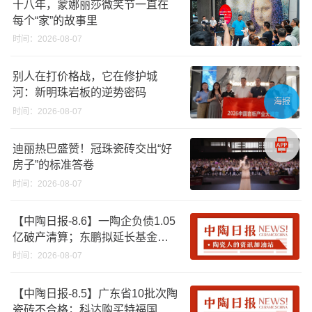
十八年，蒙娜丽莎微笑节一直在
每个“家”的故事里
时间：2026-08-07
别人在打价格战，它在修护城
河：新明珠岩板的逆势密码
海报
时间：2026-08-07
迪丽热巴盛赞！冠珠瓷砖交出“好
房子”的标准答卷
时间：2026-08-07
【中陶日报-8.6】一陶企负债1.05
亿破产清算；东鹏拟延长基金投
资期限；工信部开展建陶行业能
时间：2026-08-07
效领跑者企业推荐工作
【中陶日报-8.5】广东省10批次陶
瓷砖不合格；科达购买特福国际