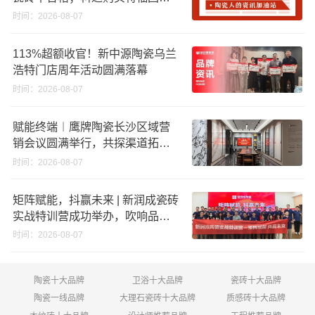
股份申请未通过；蒙娜丽莎5千万
时间：2026-08-07
回购股份；建霖家居海外产能突
破18亿元
113%超额收官！新中源陶瓷乌兰
浩特门店周年活动圆满落幕
时间：2026-08-07
赋能终端︱鹰牌陶瓷长沙区域营
销会议圆满举行，共探渠道拓展
与门店升级新路径
时间：2026-08-07
矩阵赋能，抖赢未来 | 新润成瓷砖
实战特训营成功举办，吹响品牌
秋季营销冲锋号！
时间：2026-08-07
陶瓷十大品牌
卫浴十大品牌
瓷砖十大品牌
陶瓷一线品牌
大理石瓷砖十大品牌
质感砖十大品牌