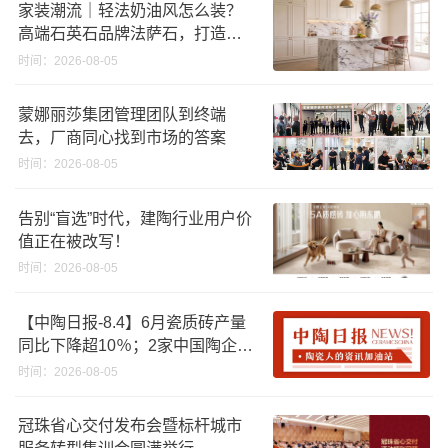
家装潮流｜轻法奶油风怎么装？
高端石英石品牌法萨石，打造质
感橱柜台面
时间：2026-08-05
蒙娜丽莎集团管理团队到终端
去，厂商同心找到市场的答案
时间：2026-08-05
告别“盲选”时代，建陶行业用户价
值正在被改写！
时间：2026-08-05
【中陶日报-8.4】6月瓷质砖产量
同比下降超10％；2家中国陶企亮
相马来西亚ARCHIDEX 2026石材
时间：2026-08-05
展；东鹏已斥资4852万回购股
份；方向集团出海
冠珠省心交付发布会暨标杆城市