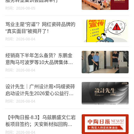
服务转型集训会圆满举行
时间：2026-08-05
骂业主是“穷逼”？网红瓷砖品牌的
“真实面目”被揭开了！
时间：2026-08-04
经销商下半年怎么备货？东鹏金
意陶马可波罗等10大品牌集体亮
剑
时间：2026-08-04
设计先生｜广州设计周×玛缇瓷砖
启动设计先生2026爱心公益行动
「工地安全计划」
时间：2026-08-04
【中陶日报-8.3】乌兹鹏盛文仁岩
板项目签约；天安新材拟回购股
份；东鹏控股新获发明专利授
时间：2026-08-04