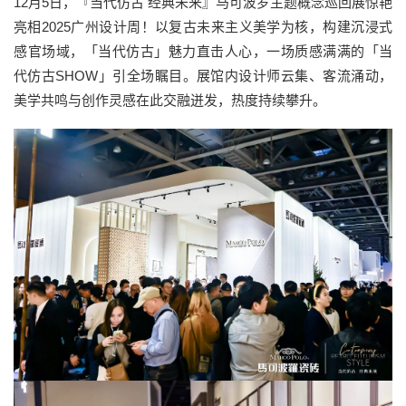
12月5日，『当代仿古 经典未来』马可波罗主题概念巡回展惊艳
亮相2025广州设计周！以复古未来主义美学为核，构建沉浸式
感官场域，「当代仿古」魅力直击人心，一场质感满满的「当
代仿古SHOW」引全场瞩目。展馆内设计师云集、客流涌动，
美学共鸣与创作灵感在此交融迸发，热度持续攀升。