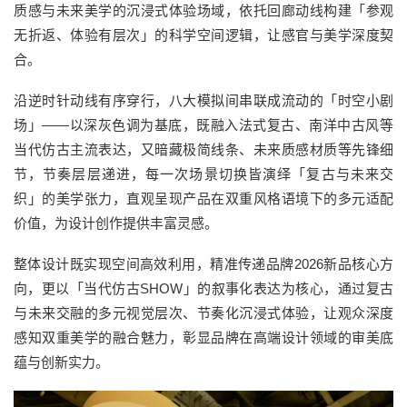
质感与未来美学的沉浸式体验场域，依托回廊动线构建「参观
无折返、体验有层次」的科学空间逻辑，让感官与美学深度契
合。
沿逆时针动线有序穿行，八大模拟间串联成流动的「时空小剧
场」——以深灰色调为基底，既融入法式复古、南洋中古风等
当代仿古主流表达，又暗藏极简线条、未来质感材质等先锋细
节，节奏层层递进，每一次场景切换皆演绎「复古与未来交
织」的美学张力，直观呈现产品在双重风格语境下的多元适配
价值，为设计创作提供丰富灵感。
整体设计既实现空间高效利用，精准传递品牌2026新品核心方
向，更以「当代仿古SHOW」的叙事化表达为核心，通过复古
与未来交融的多元视觉层次、节奏化沉浸式体验，让观众深度
感知双重美学的融合魅力，彰显品牌在高端设计领域的审美底
蕴与创新实力。