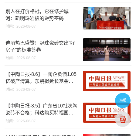
别人在打价格战，它在修护城
河：新明珠岩板的逆势密码
时间：2026-08-07
迪丽热巴盛赞！冠珠瓷砖交出“好
房子”的标准答卷
时间：2026-08-07
【中陶日报-8.6】一陶企负债1.05
亿破产清算；东鹏拟延长基金投
资期限；工信部开展建陶行业能
时间：2026-08-07
效领跑者企业推荐工作
海报
【中陶日报-8.5】广东省10批次陶
瓷砖不合格；科达购买特福国际
股份申请未通过；蒙娜丽莎5千万
时间：2026-08-07
回购股份；建霖家居海外产能突
破18亿元