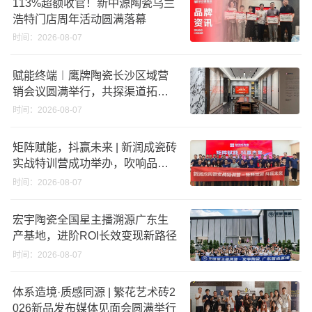
113%超额收官！新中源陶瓷乌兰
浩特门店周年活动圆满落幕
时间：2026-08-07
赋能终端︱鹰牌陶瓷长沙区域营
销会议圆满举行，共探渠道拓展
与门店升级新路径
时间：2026-08-07
矩阵赋能，抖赢未来 | 新润成瓷砖
实战特训营成功举办，吹响品牌
秋季营销冲锋号！
时间：2026-08-07
宏宇陶瓷全国星主播溯源广东生
产基地，进阶ROI长效变现新路径
时间：2026-08-07
体系造境·质感同源 | 繁花艺术砖2
026新品发布媒体见面会圆满举行