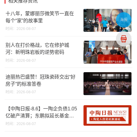
相关推荐资讯
十八年，蒙娜丽莎微笑节一直在
每个“家”的故事里
海报
时间：2026-08-07
别人在打价格战，它在修护城
河：新明珠岩板的逆势密码
时间：2026-08-07
迪丽热巴盛赞！冠珠瓷砖交出“好
房子”的标准答卷
时间：2026-08-07
【中陶日报-8.6】一陶企负债1.05
亿破产清算；东鹏拟延长基金投
资期限；工信部开展建陶行业能
时间：2026-08-07
效领跑者企业推荐工作