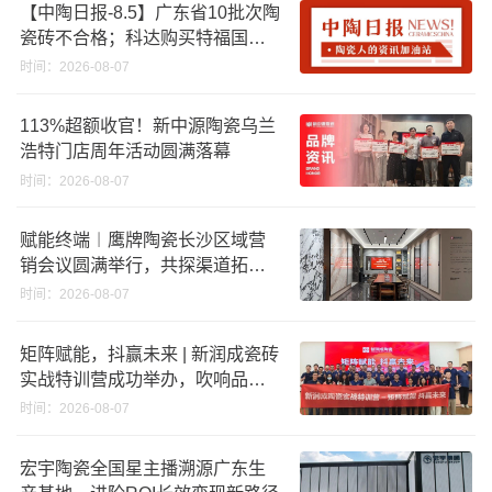
【中陶日报-8.5】广东省10批次陶
瓷砖不合格；科达购买特福国际
股份申请未通过；蒙娜丽莎5千万
时间：2026-08-07
回购股份；建霖家居海外产能突
破18亿元
113%超额收官！新中源陶瓷乌兰
浩特门店周年活动圆满落幕
时间：2026-08-07
赋能终端︱鹰牌陶瓷长沙区域营
销会议圆满举行，共探渠道拓展
与门店升级新路径
时间：2026-08-07
矩阵赋能，抖赢未来 | 新润成瓷砖
实战特训营成功举办，吹响品牌
秋季营销冲锋号！
时间：2026-08-07
宏宇陶瓷全国星主播溯源广东生