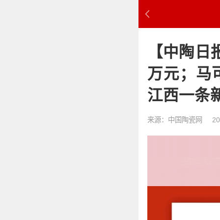
【中陶日报
万元；马
江西一条
来源：中国陶瓷网
20