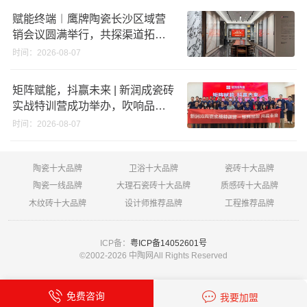
赋能终端︱鹰牌陶瓷长沙区域营
销会议圆满举行，共探渠道拓展
与门店升级新路径
时间：2026-08-07
矩阵赋能，抖赢未来 | 新润成瓷砖
实战特训营成功举办，吹响品牌
秋季营销冲锋号！
时间：2026-08-07
陶瓷十大品牌
卫浴十大品牌
瓷砖十大品牌
陶瓷一线品牌
大理石瓷砖十大品牌
质感砖十大品牌
木纹砖十大品牌
设计师推荐品牌
工程推荐品牌
ICP备：
粤ICP备14052601号
©2002-
2026 中陶网All Rights Reserved
免费咨询
我要加盟