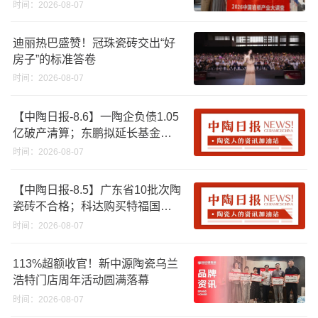
时间：2026-08-07
迪丽热巴盛赞！冠珠瓷砖交出“好
房子”的标准答卷
时间：2026-08-07
【中陶日报-8.6】一陶企负债1.05
亿破产清算；东鹏拟延长基金投
资期限；工信部开展建陶行业能
时间：2026-08-07
效领跑者企业推荐工作
【中陶日报-8.5】广东省10批次陶
瓷砖不合格；科达购买特福国际
股份申请未通过；蒙娜丽莎5千万
时间：2026-08-07
回购股份；建霖家居海外产能突
破18亿元
113%超额收官！新中源陶瓷乌兰
浩特门店周年活动圆满落幕
时间：2026-08-07