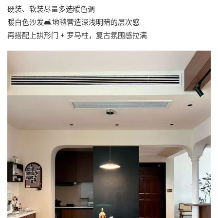
硬装、软装尽量多选暖色调
暖白色沙发🛋️地毯营造深浅明暗的层次感
再搭配上拱形门 + 罗马柱，复古氛围感拉满