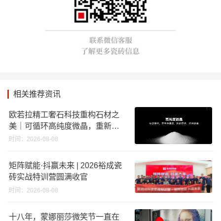
相关推荐资讯
欧若拉精工奢石科技重构石材之
美｜可循环高纯度微晶，重新定
义高端奢石原料
时间：2026-08-08
矩阵赋能·抖赢未来 | 2026裕成瓷
砖实战特训营圆满收官
时间：2026-08-08
十八年，蒙娜丽莎微笑节一直在