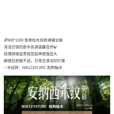
🌈600*1200 鱼骨纹木纹砖通铺全屋
深浅交错的原木色调温馨自然🍃
纹理拼接连贯视觉延伸感强显大
脚感巨舒服不说，日常还清洁好打理
✅木纹砖：NI612107JRC 和煦柚木