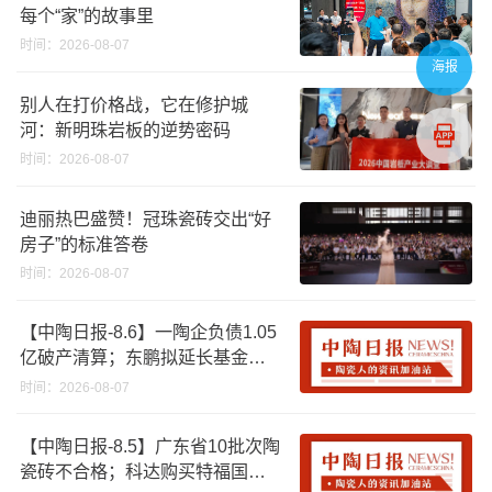
每个“家”的故事里
时间：2026-08-07
海报
别人在打价格战，它在修护城
河：新明珠岩板的逆势密码
时间：2026-08-07
迪丽热巴盛赞！冠珠瓷砖交出“好
房子”的标准答卷
时间：2026-08-07
【中陶日报-8.6】一陶企负债1.05
亿破产清算；东鹏拟延长基金投
资期限；工信部开展建陶行业能
时间：2026-08-07
效领跑者企业推荐工作
【中陶日报-8.5】广东省10批次陶
瓷砖不合格；科达购买特福国际