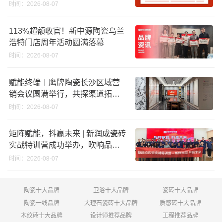
股份申请未通过；蒙娜丽莎5千万
时间：2026-08-07
回购股份；建霖家居海外产能突
破18亿元
113%超额收官！新中源陶瓷乌兰
浩特门店周年活动圆满落幕
时间：2026-08-07
赋能终端︱鹰牌陶瓷长沙区域营
销会议圆满举行，共探渠道拓展
与门店升级新路径
时间：2026-08-07
矩阵赋能，抖赢未来 | 新润成瓷砖
实战特训营成功举办，吹响品牌
秋季营销冲锋号！
时间：2026-08-07
陶瓷十大品牌
卫浴十大品牌
瓷砖十大品牌
陶瓷一线品牌
大理石瓷砖十大品牌
质感砖十大品牌
木纹砖十大品牌
设计师推荐品牌
工程推荐品牌