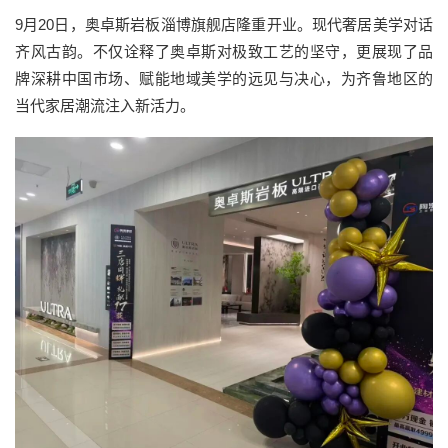
9
月
20
日，
奥卓斯岩板
淄博旗舰店
隆重开业。
现代奢居美学对话
齐风古韵
。
不仅诠释了奥卓斯对极致工艺的坚守，更展现了品
牌深耕中国市场、赋能地域美学的远见与决心，为
齐鲁地区的
当代家居
潮流
注入新活力。