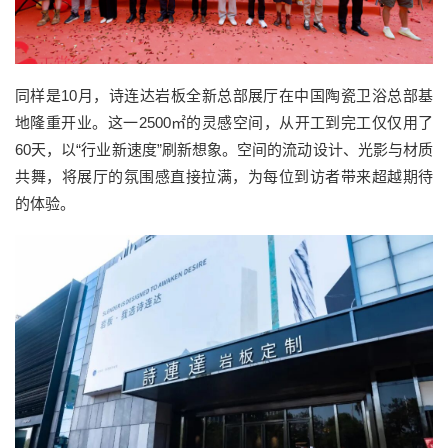
同样是
10
月，
诗连达
岩板
全新
总部展厅在中国陶瓷卫浴总部基
地隆重开业
。
这一
2500㎡
的灵感空间，从
开工
到
完工仅仅
用
了
60
天，以
“
行业新速度
”
刷新想象
。
空间的流动设计
、
光影与材质
共舞，
将展厅的
氛围
感直接拉满，
为
每位到访者
带来超越期待
的体验。