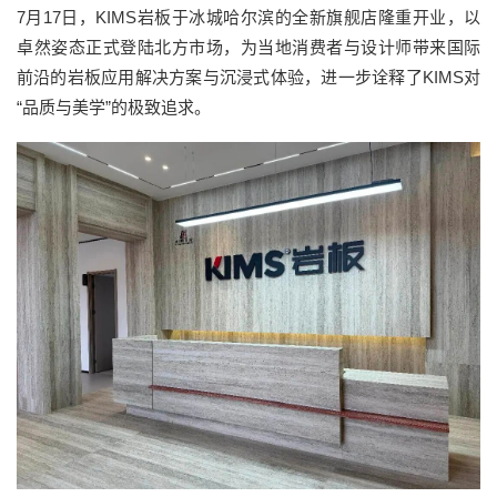
7
月
17
日，
KIMS
岩板
于冰城哈尔滨
的
全新旗舰店
隆重开业，
以
卓然姿态正式登陆北方市场，为
当地消费者
与设计师带来国际
前沿的岩板应用解决方案
与沉浸式体验
，进一步诠释了
KIMS
对
“
品质与美学
”
的极致追求。