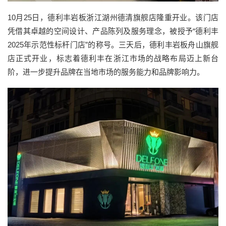
10
月
25
日，
德利丰
岩
板
浙江湖州德清旗舰店
隆重开业。该门店
凭借其卓越的空间设计、产品陈列及服务理念，被授予
“
德利丰
2025
年示范性标杆门店
”的
称号。
三天后，
德利丰岩板舟山旗舰
店
正式
开业，标志着
德利丰
在浙江市场的战略布局迈上新台
阶，进一步提升品牌在当地市场的服务能力和品牌影响力。