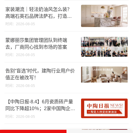
家装潮流｜轻法奶油风怎么装？
高端石英石品牌法萨石，打造质
感橱柜台面
时间：2026-08-05
蒙娜丽莎集团管理团队到终端
去，厂商同心找到市场的答案
时间：2026-08-05
告别“盲选”时代，建陶行业用户价
值正在被改写！
时间：2026-08-05
【中陶日报-8.4】6月瓷质砖产量
同比下降超10％；2家中国陶企亮
相马来西亚ARCHIDEX 2026石材
时间：2026-08-05
展；东鹏已斥资4852万回购股
份；方向集团出海
冠珠省心交付发布会暨标杆城市