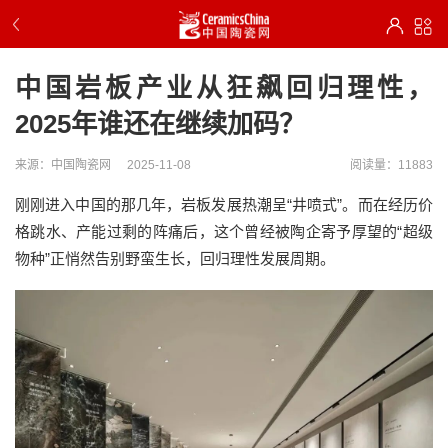
中国岩板产业从狂飙回归理性，
2025年谁还在继续加码？
来源：中国陶瓷网
2025-11-08
阅读量：11883
刚刚进入中国的那几年，
岩板
发展热潮呈
“井喷式”。而
在经历价
格跳水、产能过剩的阵痛后，
这个
曾经被陶企寄予厚望的
“超级
物种”
正悄然告别野蛮生长，回归理性发展周期。