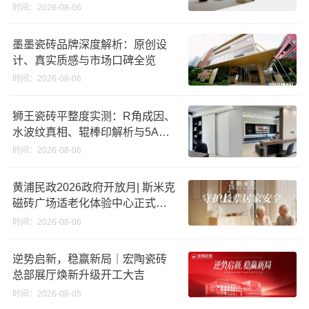
时间：2026-08-06
墨墨瓷砖品牌深度解析：原创设
计、真实质感与市场口碑全览
时间：2026-08-06
狮王瓷砖平整度实测：R角成因、
水波纹真相、辊棒印解析与5A标
准选购指南
时间：2026-08-06
黄浦民政2026政府开放月| 斯米克
磁砖广场适老化体验中心正式亮
相
时间：2026-08-06
逆势启新，稳赢新局｜宏陶瓷砖
总部展厅焕新升级开工大吉
时间：2026-08-05