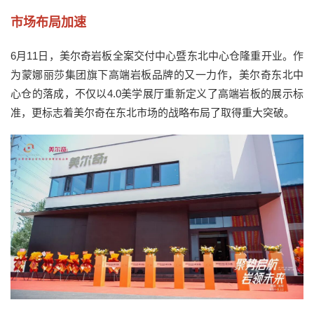
市场布局加速
6
月
11
日，
美尔奇岩板
全案交付中心暨东北中心仓隆重开业
。
作
为蒙娜丽莎集团旗下高端岩板品牌的又一力作，
美尔奇东北中
心仓的落成，
不仅
以
4.0
美学展厅重新定义了高端岩板的展示标
准
，
更标志着美尔奇在东北市场的战略布局
了
取得重大突破。