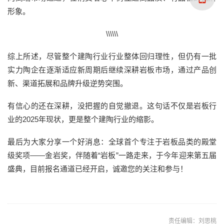
形象。
\\\\\\
综上所述，
尽管整个建陶行业
行业
整体回归理性，
但
仍有一批
实力陶企
在
逐渐适应新周期
后
继续深耕岩板市场，通过产品创
新、渠道拓展和品牌升级逆势突围。
有信心的还在深耕，没把握的自觉撤退
。
这句话不仅是
岩板行
业的
2025
年
现状，更是整个建陶行业的缩影。
最后为大家分享一个好消息：全球
首个专注于岩板品类的
殿堂
级
奖项
——
金岩奖
，伴随着“岩板”一路走来，于今年迎来第五届
盛典，目前
报名通道已经开启
，诚邀您的关注和参与！
责任编辑：刘思桃