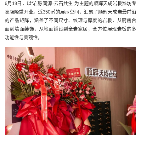
6
月
19
日，以
“
岩脉同源
·
云石共生
”
为主题的
顺辉天成岩板
潍坊专
卖店
隆重开业。
近
350㎡
的展示空间，汇聚了顺辉天成岩最前沿
的产品矩阵，涵盖了不同尺寸、纹理与厚度的岩板，
从厨房台
面到墙面装饰，从地面铺设到全岩家居，全方位展现岩板的多
功能性与美观性。