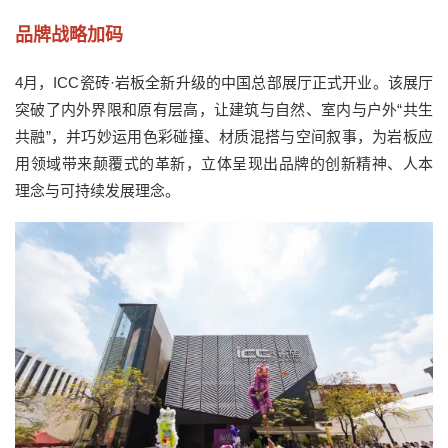
品牌战略加码
4
月，
ICC
瓷砖·岩板
全新升级的中国总部展厅正式开业。该展厅
突破了内外界限和原有层高，让建筑与自然、室内与户外
“共生
共融”，并巧妙运用色彩碰撞、材质混搭与空间叙事
，
为岩板应
用领域带来颠覆式的革新，立体呈现出品牌的
创新精神、人本
理念与可持续发展理念
。