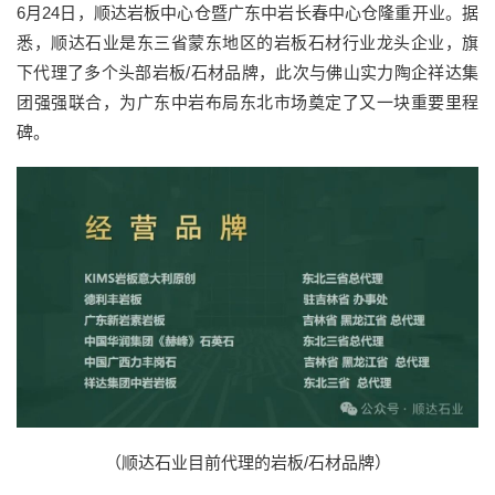
6
月
24
日，
顺达岩板中心仓暨
广东中岩
长春中心仓
隆重
开业。
据
悉，
顺达石业
是东三省蒙东地区的岩板石材行业龙头企业，旗
下代理了多个头部岩板/石材品牌，此次
与
佛山实力陶企祥达集
团
强强联合
，为
广东中岩布局东北市场奠定
了又一块
重要里程
碑。
（顺达石业目前代理的岩板/石材品牌）