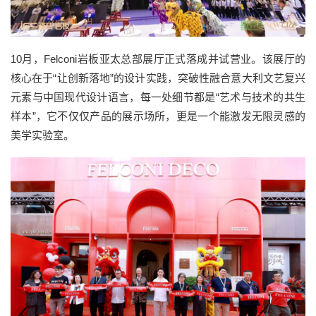
10
月，
Felconi
岩板
亚太总部展厅正式落成
并试营业。该展厅的
核心
在于
“
让创新落地
”
的设计实践
，
突破性融合意大利文艺复兴
元素与中国现代设计语言，每一处细节都是
“
艺术与技术的共生
样本
”
，
它不仅仅
产品的展示场所，更是一个能激发无限灵感的
美学实验室。