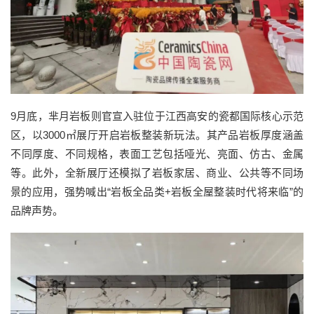
9
月底，
芈月岩板
则官宣
入驻
位于江西高安的
瓷都国际核心示范
区
，以
3000㎡
展厅开启岩板整装新玩法。
其产品
岩板厚度涵盖
不同厚度
、不同规格，表面工艺包括
哑光、亮面、仿古、金属
等
。此外，全新展厅
还模拟
了岩板
家居、商业、公共等不同场
景的应用，
强势喊出
“
岩板全品类
+
岩板全屋整装时代将来临
”的
品牌声势
。