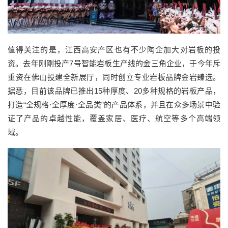
值得关注的是，江西高安产区也有不少陶企加大对岩板的投
资。去年刚刚投产
7
号智能岩板生产线的金三角企业，于今年斥
重资在佛山投建全新展厅，同时创立专业岩板品牌
金岩臻选
。
据悉，目前该品牌
已推出
15
种厚度、
20多种
规格的岩板产品，
打造
“
全规格
·
全厚度
·
全品类
”的产品
体系，
并且
在众多场景中验
证了
产品的
卓越性能
，
覆盖家居、医疗、航空等多个高端领
域。