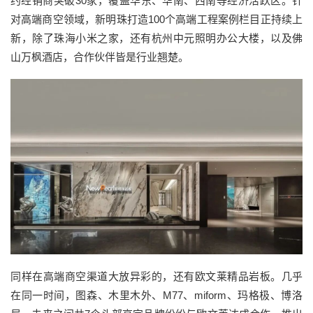
约经销商突破
30
家，覆盖华东、华南、西南等经济活跃区。针
对高端商空领域，新明珠打造
100
个高端工程案例
栏目正持续上
新，除了珠海小米之家，还有杭州中元照明办公大楼，以及佛
山万枫酒店，合作伙伴皆是行业翘楚。
同样在高端商空渠道大放异彩的，还有
欧文莱精品岩板
。几乎
在同一时间，图森、木里木外、
M77
、
miform
、玛格极、博洛