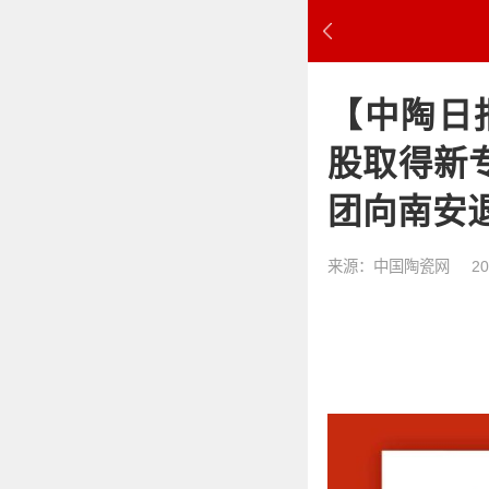
【中陶日
股取得新
团向南安
来源：中国陶瓷网
20