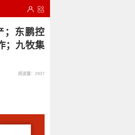
产；东鹏控
作；九牧集
阅读量：2937