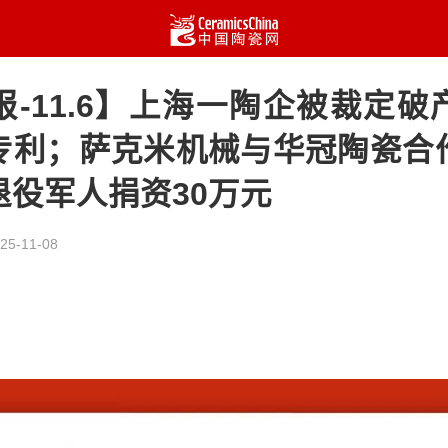
报-11.6】上海一陶企被裁定破
专利；萨克米机械与华冠陶瓷合
退役军人捐资30万元
25-11-08