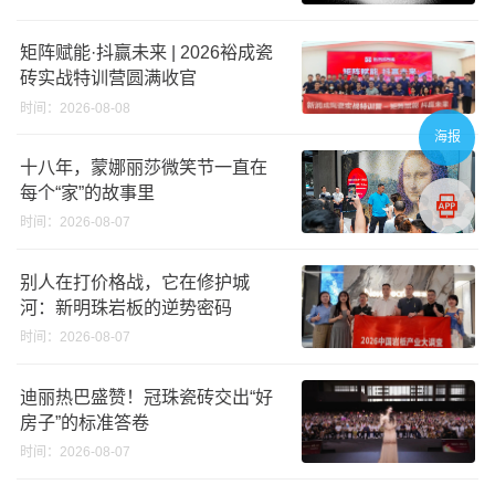
矩阵赋能·抖赢未来 | 2026裕成瓷
砖实战特训营圆满收官
时间：2026-08-08
海报
十八年，蒙娜丽莎微笑节一直在
每个“家”的故事里
时间：2026-08-07
别人在打价格战，它在修护城
河：新明珠岩板的逆势密码
时间：2026-08-07
迪丽热巴盛赞！冠珠瓷砖交出“好
房子”的标准答卷
时间：2026-08-07