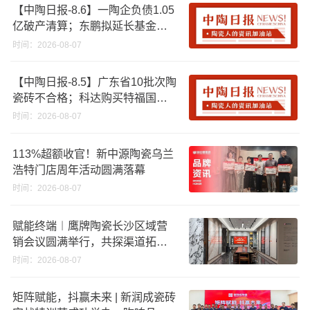
【中陶日报-8.6】一陶企负债1.05
亿破产清算；东鹏拟延长基金投
资期限；工信部开展建陶行业能
时间：2026-08-07
效领跑者企业推荐工作
【中陶日报-8.5】广东省10批次陶
瓷砖不合格；科达购买特福国际
股份申请未通过；蒙娜丽莎5千万
时间：2026-08-07
回购股份；建霖家居海外产能突
破18亿元
113%超额收官！新中源陶瓷乌兰
浩特门店周年活动圆满落幕
时间：2026-08-07
赋能终端︱鹰牌陶瓷长沙区域营
销会议圆满举行，共探渠道拓展
与门店升级新路径
时间：2026-08-07
矩阵赋能，抖赢未来 | 新润成瓷砖