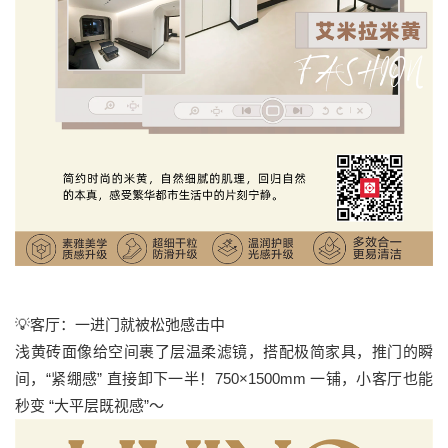
💡客厅：一进门就被松弛感击中
浅黄砖面像给空间裹了层温柔滤镜，搭配极简家具，推门的瞬
间，“紧绷感” 直接卸下一半！750×1500mm 一铺，小客厅也能
秒变 “大平层既视感”～