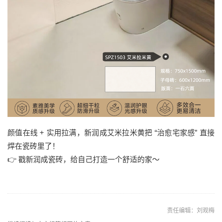
颜值在线 + 实用拉满，新润成艾米拉米黄把 “治愈宅家感” 直接
焊在瓷砖里了！
👉 戳新润成瓷砖，给自己打造一个舒适的家～
责任编辑：刘观梅