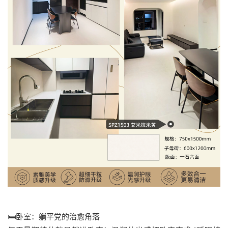
🛏️卧室：躺平党的治愈角落