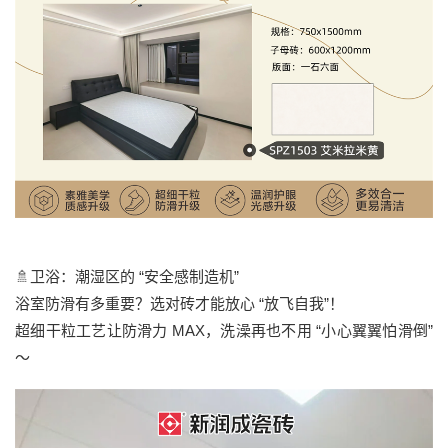
🚿卫浴：潮湿区的 “安全感制造机”
浴室防滑有多重要？选对砖才能放心 “放飞自我”！
超细干粒工艺让防滑力 MAX，洗澡再也不用 “小心翼翼怕滑倒”
～