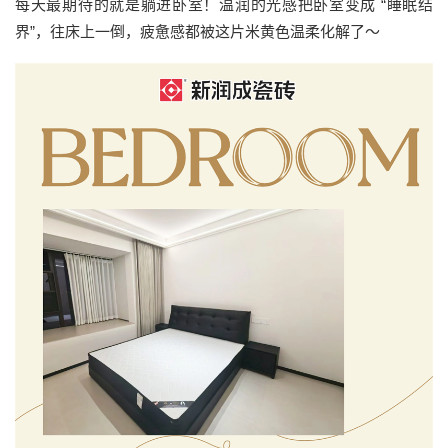
每天最期待的就是躺进卧室！温润的光感把卧室变成 “睡眠结
界”，往床上一倒，疲惫感都被这片米黄色温柔化解了～