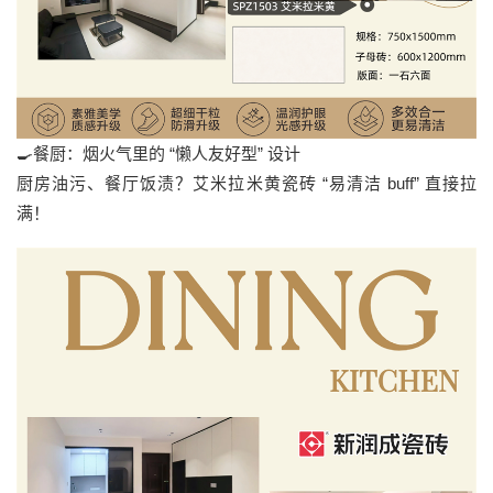
🍳餐厨：烟火气里的 “懒人友好型” 设计
厨房油污、餐厅饭渍？艾米拉米黄瓷砖 “易清洁 buff” 直接拉
满！