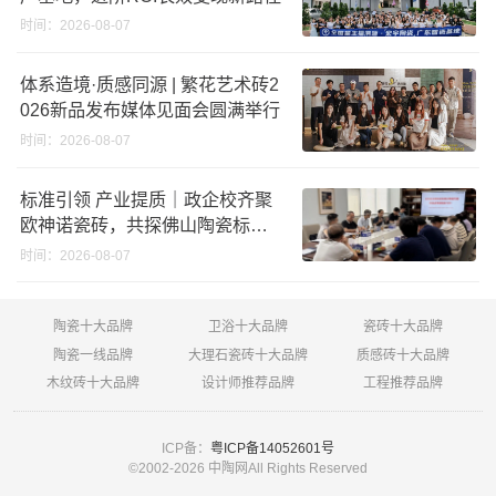
时间：2026-08-07
体系造境·质感同源 | 繁花艺术砖2
026新品发布媒体见面会圆满举行
时间：2026-08-07
标准引领 产业提质｜政企校齐聚
欧神诺瓷砖，共探佛山陶瓷标准
化发展新路径
时间：2026-08-07
陶瓷十大品牌
卫浴十大品牌
瓷砖十大品牌
陶瓷一线品牌
大理石瓷砖十大品牌
质感砖十大品牌
木纹砖十大品牌
设计师推荐品牌
工程推荐品牌
ICP备：
粤ICP备14052601号
©2002-
2026 中陶网All Rights Reserved