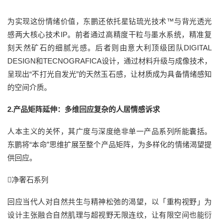
为实现这份情绪价值，东鹏还依托星钻琉光技术™与背光透光
感两大核心技术IP。前者通过高精度干粒与墨水系统，精准复
刻天然矿石的细腻光感。后者则由意大利顶级团队DIGITAL
DESIGN和TECNOGRAFICA设计，通过材料升级与成像技术，
呈现出“不打光自发光”的天然玉石感，让材质成为具备情绪感知
的空间介质。
2.产品矩阵延伸：多维回应复杂的人居情感诉求
人本主义的关怀，其广度与深度绝非单一产品系列所能囊括。
东鹏将“本命”思维扩展至整个产品矩阵，为多样化的情绪渴望提
供回应。
净奢石系列
回应当代人对自然共生与精神松弛的渴望，以「重构视野」为
设计主张融合自然肌理与超视野无限连纹，让有限空间也能衍