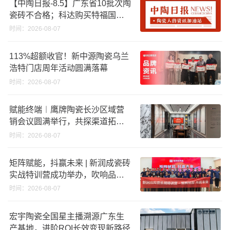
【中陶日报-8.5】广东省10批次陶
瓷砖不合格；科达购买特福国际
股份申请未通过；蒙娜丽莎5千万
时间：2026-08-07
回购股份；建霖家居海外产能突
破18亿元
113%超额收官！新中源陶瓷乌兰
浩特门店周年活动圆满落幕
时间：2026-08-07
赋能终端︱鹰牌陶瓷长沙区域营
销会议圆满举行，共探渠道拓展
与门店升级新路径
时间：2026-08-07
矩阵赋能，抖赢未来 | 新润成瓷砖
实战特训营成功举办，吹响品牌
秋季营销冲锋号！
时间：2026-08-07
宏宇陶瓷全国星主播溯源广东生
产基地，进阶ROI长效变现新路径