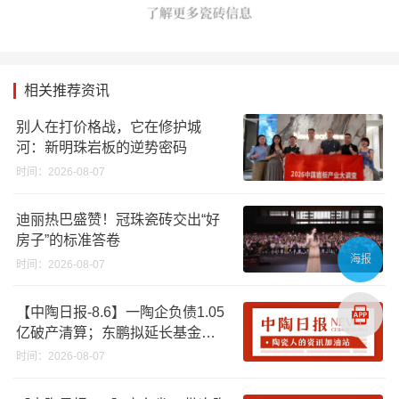
相关推荐资讯
别人在打价格战，它在修护城
河：新明珠岩板的逆势密码
时间：2026-08-07
迪丽热巴盛赞！冠珠瓷砖交出“好
房子”的标准答卷
海报
时间：2026-08-07
【中陶日报-8.6】一陶企负债1.05
亿破产清算；东鹏拟延长基金投
资期限；工信部开展建陶行业能
时间：2026-08-07
效领跑者企业推荐工作