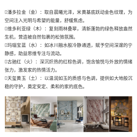
潘多拉金（金）：取自晨曦光泽，米黄基底跃动金色纹理，为
空间注入光明与希望的能量，舒缓焦虑。
维多利亚绿（木）：复刻雨林叠翠，清新蓬勃的绿色释放盎然
生机，营造被自然包裹的松弛氛围。
玛瑙宝蓝（水）：如冰川融水般冷静通透，赋予空间深邃的宁
静感，助益思维专注与流动。
古驰红（火）：深沉炽热的红棕色调，饱含愉悦与外放的情绪
张力，激发家的热情活力。
天玺黄玉（土）：以温润如玉的质感与色调，提供如大地般沉
稳的守护，奠定安定、柔和的家的底色。