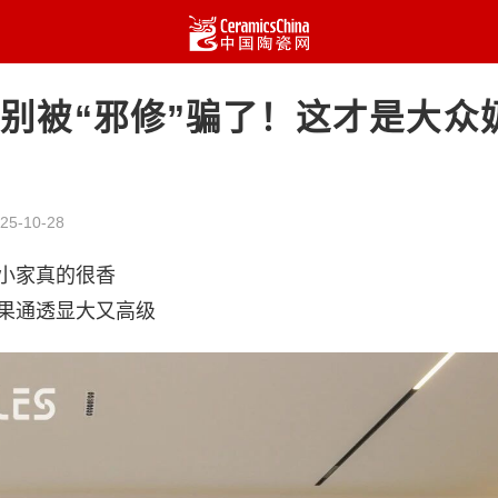
：别被“邪修”骗了！这才是大众
25-10-28
小家真的很香
果通透显大又高级