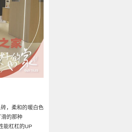
光砖，柔和的暖白色
打滑的那种
性能杠杠的UP