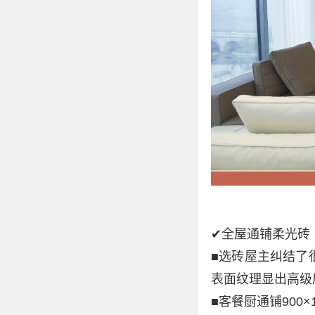
✔全屋通铺柔光砖
■选砖屋主纠结了
表面纹理显出高级
■客餐厨通铺900