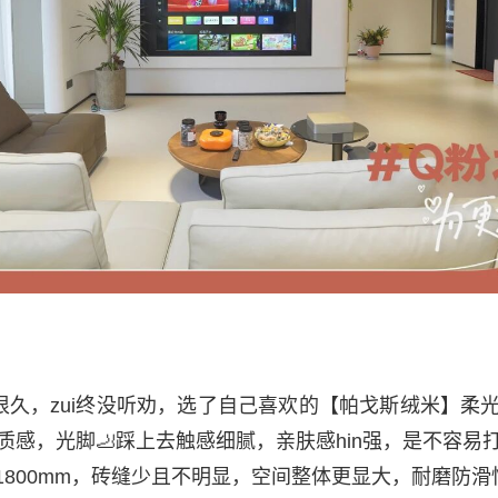
很久，zui终没听劝，选了自己喜欢的【帕戈斯绒米】柔
质感，光脚🦶踩上去触感细腻，亲肤感hin强，是不容易
×1800mm，砖缝少且不明显，空间整体更显大，耐磨防滑