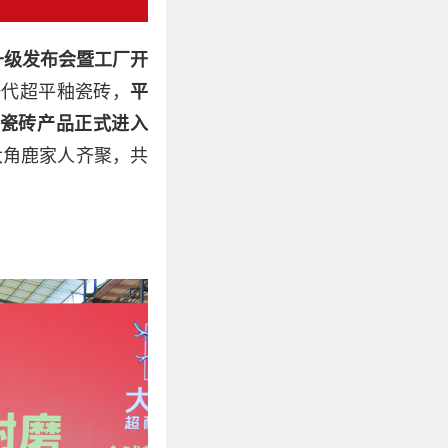
升级发布会暨工厂开
一代超平釉瓷砖，
平
着瓷砖产品正式进入
大角鹿家人齐聚，共