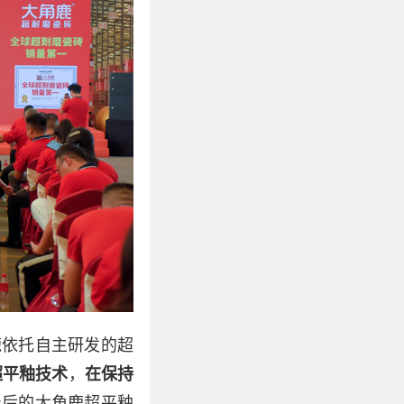
鹿依托自主研发的超
超平釉技术
，
在保持
级后的大角鹿超平釉