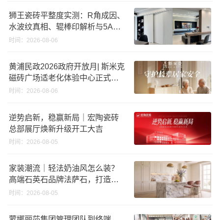
狮王瓷砖平整度实测：R角成因、
水波纹真相、辊棒印解析与5A标
准选购指南
时间：2026-08-06
黄浦民政2026政府开放月| 斯米克
磁砖广场适老化体验中心正式亮
相
时间：2026-08-06
逆势启新，稳赢新局｜宏陶瓷砖
总部展厅焕新升级开工大吉
时间：2026-08-05
家装潮流｜轻法奶油风怎么装？
高端石英石品牌法萨石，打造质
感橱柜台面
时间：2026-08-05
蒙娜丽莎集团管理团队到终端