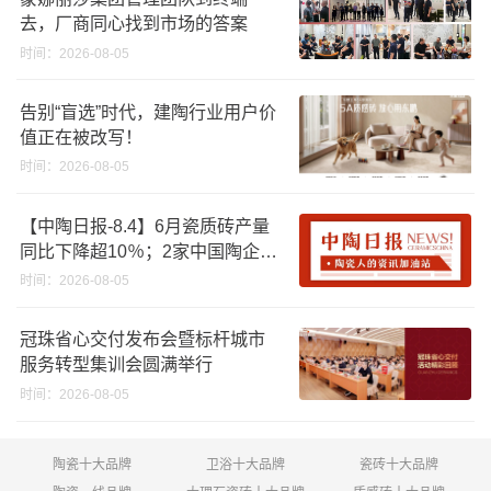
去，厂商同心找到市场的答案
时间：2026-08-05
告别“盲选”时代，建陶行业用户价
值正在被改写！
时间：2026-08-05
【中陶日报-8.4】6月瓷质砖产量
同比下降超10％；2家中国陶企亮
相马来西亚ARCHIDEX 2026石材
时间：2026-08-05
展；东鹏已斥资4852万回购股
份；方向集团出海
冠珠省心交付发布会暨标杆城市
服务转型集训会圆满举行
时间：2026-08-05
陶瓷十大品牌
卫浴十大品牌
瓷砖十大品牌