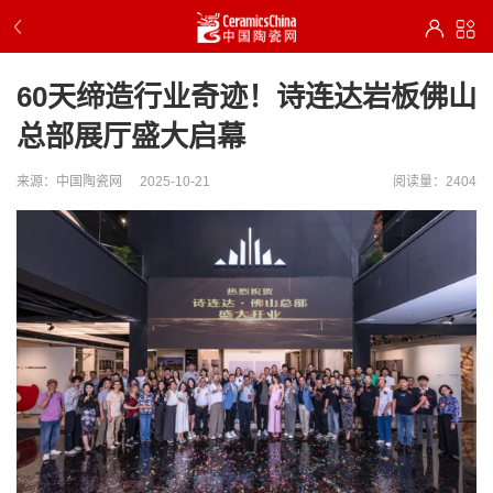
60天缔造行业奇迹！诗连达岩板佛山
总部展厅盛大启幕
来源：中国陶瓷网
2025-10-21
阅读量：2404