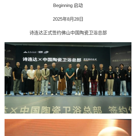
Beginning 启动
2025
年
8
月
28
日
诗连达正式签约佛山中国陶瓷卫浴总部