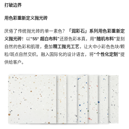
打破边界
用色彩重新定义抛光砖
厌倦了传统抛光砖的单一素色？
「润彩石」系列用色彩重新定
义抛光砖
！以
“55° 超白布料”
还原色彩本真，用
“随机布料
”
复刻
自然的色彩和肌理，叠加
精工抛光工艺
，让大中小彩色色块/颗
粒/斑点自然交织。融入国际化的设计语言，将
“个性化定制”
提
供给客户。