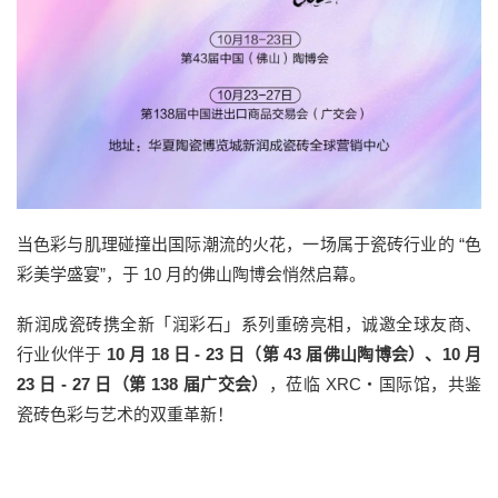
当色彩与肌理碰撞出国际潮流的火花，一场属于瓷砖行业的 “色
彩美学盛宴”，于 10 月的佛山陶博会悄然启幕。
新润成瓷砖携全新「润彩石」系列重磅亮相，诚邀全球友商、
行业伙伴于
10 月 18 日 - 23 日（第 43 届佛山陶博会）、10 月
23 日 - 27 日（第 138 届广交会）
，莅临 XRC・国际馆，共鉴
瓷砖色彩与艺术的双重革新！