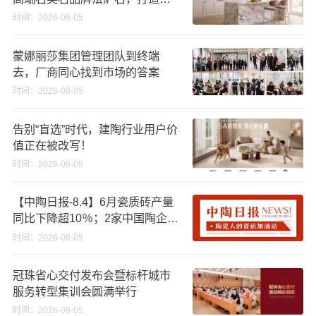
感橱柜台面
时间：2026-08-05
蒙娜丽莎集团管理团队到终端
去，厂商同心找到市场的答案
时间：2026-08-05
告别“盲选”时代，建陶行业用户价
值正在被改写！
时间：2026-08-05
【中陶日报-8.4】6月瓷质砖产量
同比下降超10％；2家中国陶企亮
相马来西亚ARCHIDEX 2026石材
时间：2026-08-05
展；东鹏已斥资4852万回购股
份；方向集团出海
冠珠省心交付发布会暨标杆城市
服务转型集训会圆满举行
时间：2026-08-05