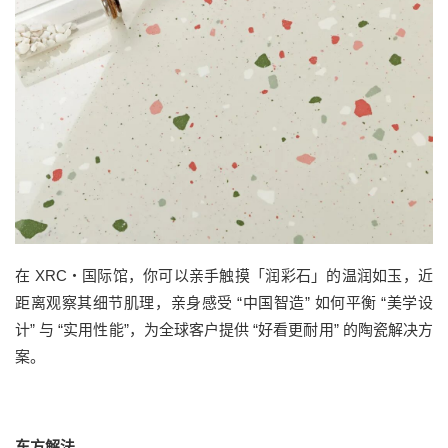
在 XRC・国际馆，你可以亲手触摸「润彩石」的温润如玉，近
距离观察其细节肌理，亲身感受 “中国智造” 如何平衡 “美学设
计” 与 “实用性能”，为全球客户提供 “好看更耐用” 的陶瓷解决方
案。
东方解法