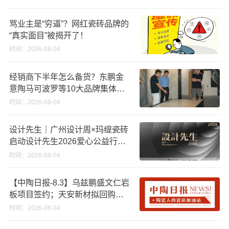
骂业主是“穷逼”？网红瓷砖品牌的
“真实面目”被揭开了！
时间：2026-08-04
经销商下半年怎么备货？东鹏金
意陶马可波罗等10大品牌集体亮
剑
时间：2026-08-04
设计先生｜广州设计周×玛缇瓷砖
启动设计先生2026爱心公益行动
「工地安全计划」
时间：2026-08-04
【中陶日报-8.3】乌兹鹏盛文仁岩
板项目签约；天安新材拟回购股
份；东鹏控股新获发明专利授
时间：2026-08-04
权；四通股份董事会换届；唯宝