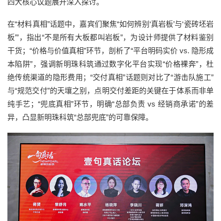
四大核心议题展开深入探讨。
在“材料真相”话题中，嘉宾们聚焦“如何辨别‘真岩板’与‘瓷砖坯岩
板’”，指出“不是所有大板都叫岩板”，为设计师提供了材料鉴别
干货；“价格与价值真相”环节，剖析了“平台明码实价 vs. 隐形成
本陷阱”，强调新明珠科筑通过数字化平台实现“价格裸奔”，杜
绝传统渠道的隐形费用；“交付真相”话题则对比了“游击队施工”
与“规范交付”的天壤之别，点明交付差距的关键在于体系而非单
纯手艺；“兜底真相”环节，明确“总部负责 vs 经销商承诺”的差
异，凸显新明珠科筑“总部兜底”的可靠保障。