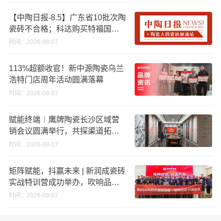
【中陶日报-8.5】广东省10批次陶
瓷砖不合格；科达购买特福国际
股份申请未通过；蒙娜丽莎5千万
时间：2026-08-07
回购股份；建霖家居海外产能突
破18亿元
113%超额收官！新中源陶瓷乌兰
浩特门店周年活动圆满落幕
时间：2026-08-07
赋能终端︱鹰牌陶瓷长沙区域营
销会议圆满举行，共探渠道拓展
与门店升级新路径
时间：2026-08-07
矩阵赋能，抖赢未来 | 新润成瓷砖
实战特训营成功举办，吹响品牌
秋季营销冲锋号！
时间：2026-08-07