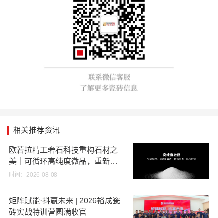
相关推荐资讯
欧若拉精工奢石科技重构石材之
美｜可循环高纯度微晶，重新定
义高端奢石原料
时间：2026-08-08
矩阵赋能·抖赢未来 | 2026裕成瓷
砖实战特训营圆满收官