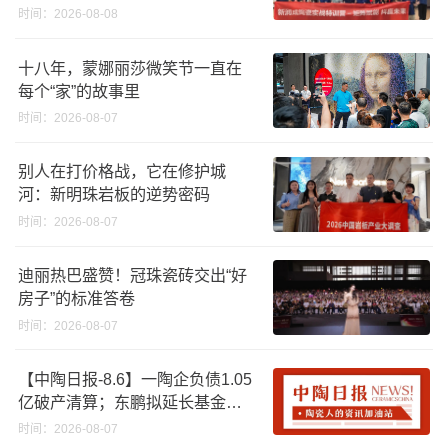
时间：2026-08-08
十八年，蒙娜丽莎微笑节一直在
每个“家”的故事里
时间：2026-08-07
别人在打价格战，它在修护城
河：新明珠岩板的逆势密码
时间：2026-08-07
迪丽热巴盛赞！冠珠瓷砖交出“好
房子”的标准答卷
时间：2026-08-07
【中陶日报-8.6】一陶企负债1.05
亿破产清算；东鹏拟延长基金投
资期限；工信部开展建陶行业能
时间：2026-08-07
效领跑者企业推荐工作