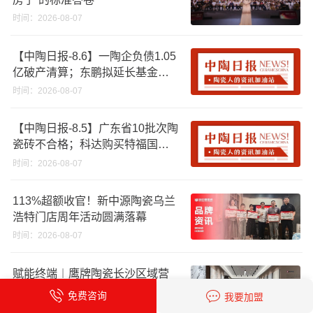
时间：2026-08-07
【中陶日报-8.6】一陶企负债1.05
亿破产清算；东鹏拟延长基金投
资期限；工信部开展建陶行业能
时间：2026-08-07
效领跑者企业推荐工作
【中陶日报-8.5】广东省10批次陶
瓷砖不合格；科达购买特福国际
股份申请未通过；蒙娜丽莎5千万
时间：2026-08-07
回购股份；建霖家居海外产能突
破18亿元
113%超额收官！新中源陶瓷乌兰
浩特门店周年活动圆满落幕
时间：2026-08-07
赋能终端︱鹰牌陶瓷长沙区域营
销会议圆满举行，共探渠道拓展
免费咨询
我要加盟
与门店升级新路径
时间：2026-08-07