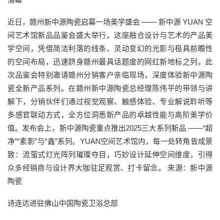
近日，赣州新中源陶瓷启幕一场美学盛会 —— 新中源 YUAN 空
间艺术馆新品品鉴会盛大举行。这座融合设计与艺术的产品美
学空间，凭借简洁利落的线条、灵动变幻的光影与极具前瞻性
的空间布局，迅速跻身赣州最具话题度的网红新地标之列。此
次品鉴会特别邀请赣州分销客户亲临现场，深度体验新中源陶
瓷全新产品系列。在赣州新中源陶瓷总经理陈伟平的带领与讲
解下，分销伙伴们通过视觉观察、触感体验、专业解说聆听等
多感官联动方式，全方位洞悉新产品的卓越性能与高阶美学价
值。发布会上，新中源陶瓷重点推出2025三大系列新品 ——“超
净”“素影”与“鑫”系列。YUAN空间艺术馆内，每一处转角皆成景
致：流萤式灯光阵列璀璨夺目，巧妙设计延伸空间维度，引得
众多经销商与设计界大咖驻足观赏、打卡留念。 来源：新中源
陶瓷
诗连达进驻佛山中国陶瓷卫浴总部