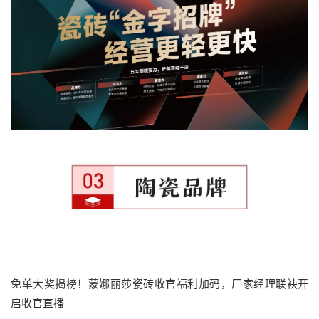
免单大奖揭榜！蒙娜丽莎瓷砖收官福利加码，厂家经理联袂开
启收官直播