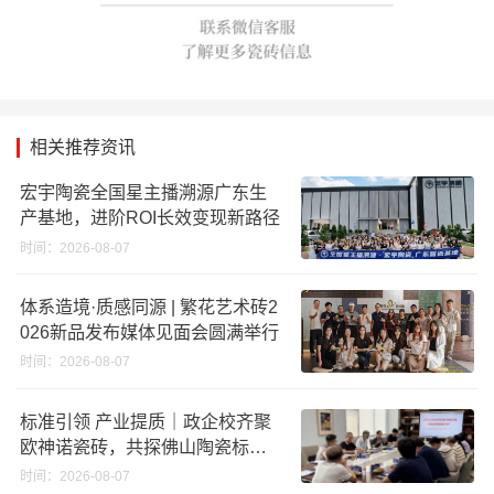
相关推荐资讯
宏宇陶瓷全国星主播溯源广东生
产基地，进阶ROI长效变现新路径
时间：2026-08-07
体系造境·质感同源 | 繁花艺术砖2
026新品发布媒体见面会圆满举行
时间：2026-08-07
标准引领 产业提质｜政企校齐聚
欧神诺瓷砖，共探佛山陶瓷标准
化发展新路径
时间：2026-08-07