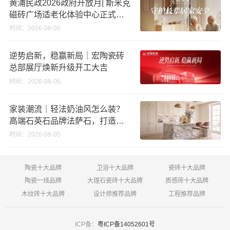
黄浦民政2026政府开放月| 斯米克
磁砖广场适老化体验中心正式亮
相
时间：2026-08-06
逆势启新，稳赢新局｜宏陶瓷砖
总部展厅焕新升级开工大吉
时间：2026-08-05
家装潮流｜轻法奶油风怎么装？
高端石英石品牌法萨石，打造质
感橱柜台面
时间：2026-08-05
陶瓷十大品牌
卫浴十大品牌
瓷砖十大品牌
陶瓷一线品牌
大理石瓷砖十大品牌
质感砖十大品牌
木纹砖十大品牌
设计师推荐品牌
工程推荐品牌
ICP备：
粤ICP备14052601号