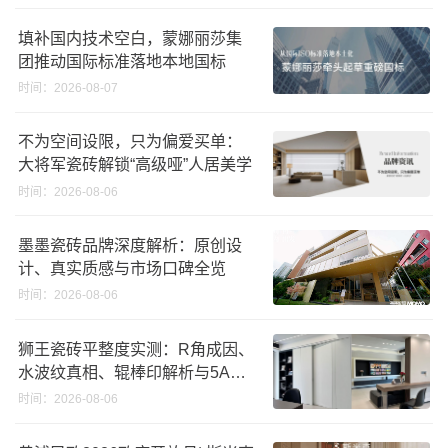
填补国内技术空白，蒙娜丽莎集
团推动国际标准落地本地国标
时间：2026-08-07
不为空间设限，只为偏爱买单：
大将军瓷砖解锁“高级哑”人居美学
时间：2026-08-06
墨墨瓷砖品牌深度解析：原创设
计、真实质感与市场口碑全览
时间：2026-08-06
狮王瓷砖平整度实测：R角成因、
水波纹真相、辊棒印解析与5A标
准选购指南
时间：2026-08-06