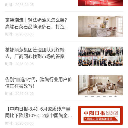
时间：2026-08-05
家装潮流｜轻法奶油风怎么装？
高端石英石品牌法萨石，打造质
感橱柜台面
时间：2026-08-05
蒙娜丽莎集团管理团队到终端
去，厂商同心找到市场的答案
时间：2026-08-05
告别“盲选”时代，建陶行业用户价
值正在被改写！
时间：2026-08-05
【中陶日报-8.4】6月瓷质砖产量
同比下降超10％；2家中国陶企亮
相马来西亚ARCHIDEX 2026石材
时间：2026-08-05