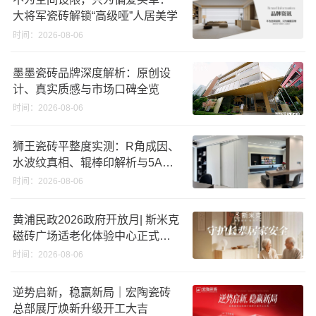
大将军瓷砖解锁“高级哑”人居美学
时间：2026-08-06
墨墨瓷砖品牌深度解析：原创设
计、真实质感与市场口碑全览
时间：2026-08-06
狮王瓷砖平整度实测：R角成因、
水波纹真相、辊棒印解析与5A标
准选购指南
时间：2026-08-06
黄浦民政2026政府开放月| 斯米克
磁砖广场适老化体验中心正式亮
相
时间：2026-08-06
逆势启新，稳赢新局｜宏陶瓷砖
总部展厅焕新升级开工大吉