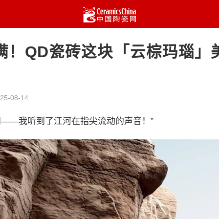
满！QD瓷砖这块「云棕玛瑙」
25-08-14
间——我听到了江河在指尖流动的声音！”