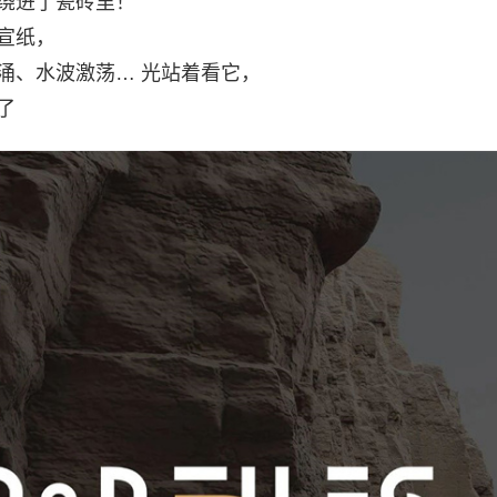
绕进了瓷砖里！
宣纸，
涌、水波激荡… 光站着看它，
了