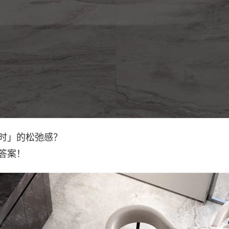
时」的松弛感？
答案！