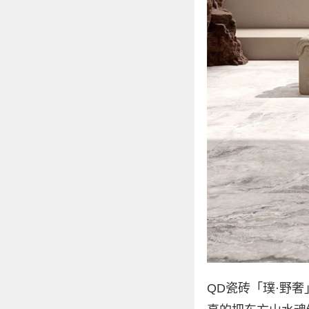
QD瓷砖「璞·野奢