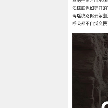
真的把东方山水魂
浅棕底色如铺开的
玛瑙纹路似云絮翻
呼吸都不自觉变慢