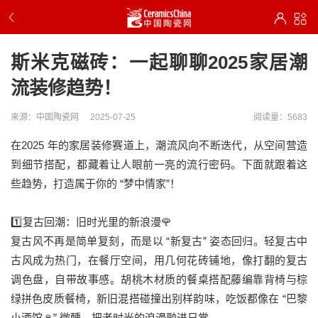
斯米克磁砖：一起聊聊2025家居潮
流装修趋势！
来源：中国陶瓷网
2025-07-25
阅读量：5683
在2025 年的家居装修赛道上，潮流风向不断迭代，从空间营造
到细节搭配，都藏着让人眼前一亮的流行密码。下面就跟着这
些趋势，打造属于你的 “梦中情家”！
1️⃣复古回潮：旧时光里的新浪漫🌹
复古风不再是简单复刻，而是以 “新复古” 姿态回归。轻复古中
古风成为热门，在餐厅空间，用几何花砖铺地，像打翻的复古
调色盘，自带故事感。胡桃木材质的餐桌搭配藤编靠背椅与棕
绿拼色皮质餐椅，新旧混搭碰撞出别样韵味，吃饭都像在 “巴黎
小酒馆🍷” 微醺，把老时光的浪漫融进日常。