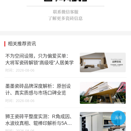
相关推荐资讯
不为空间设限，只为偏爱买单：
大将军瓷砖解锁“高级哑”人居美学
时间：2026-08-06
墨墨瓷砖品牌深度解析：原创设
计、真实质感与市场口碑全览
时间：2026-08-06
狮王瓷砖平整度实测：R角成因、
海报
水波纹真相、辊棒印解析与5A标
准选购指南