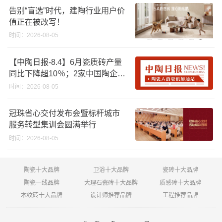
告别“盲选”时代，建陶行业用户价
值正在被改写！
时间：2026-08-05
【中陶日报-8.4】6月瓷质砖产量
同比下降超10％；2家中国陶企亮
相马来西亚ARCHIDEX 2026石材
时间：2026-08-05
展；东鹏已斥资4852万回购股
份；方向集团出海
冠珠省心交付发布会暨标杆城市
服务转型集训会圆满举行
时间：2026-08-05
陶瓷十大品牌
卫浴十大品牌
瓷砖十大品牌
陶瓷一线品牌
大理石瓷砖十大品牌
质感砖十大品牌
木纹砖十大品牌
设计师推荐品牌
工程推荐品牌