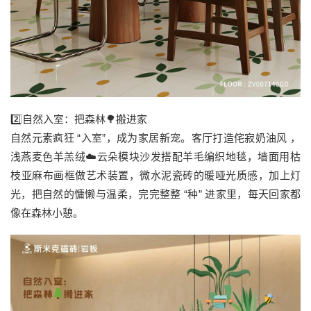
2️⃣自然入室：把森林🌳搬进家
自然元素疯狂 “入室”，成为家居新宠。客厅打造侘寂奶油风 ，
浅燕麦色羊羔绒☁️云朵模块沙发搭配羊毛编织地毯，墙面用枯
枝亚麻布画框做艺术装置，微水泥瓷砖的暖哑光质感，加上灯
光，把自然的慵懒与温柔，完完整整 “种” 进家里，每天回家都
像在森林小憩。