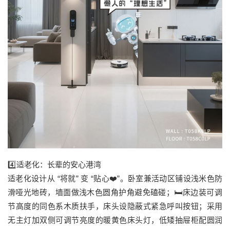
4️⃣适老化：长辈的安心港湾
适老化设计从 “将就” 变 “贴心❤️”。卧室兼活动区铺设浅米色防
滑哑光地砖，墙面做浅木色圆角护角避免磕碰；🛏️床边装可调
节高度的同色系木质扶手，床头设隐蔽式紧急呼叫按钮；采用
无主灯加双侧可调节亮度的暖黄色床头灯，低矮抽屉柜配圆润