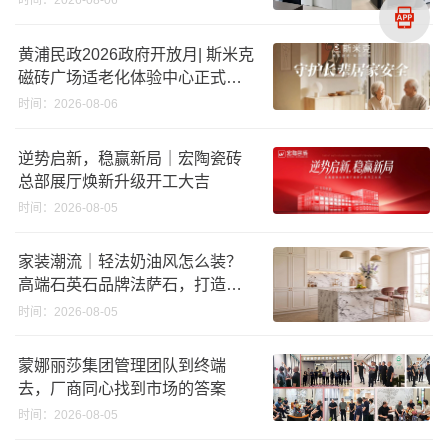
时间：2026-08-06
黄浦民政2026政府开放月| 斯米克
磁砖广场适老化体验中心正式亮
相
时间：2026-08-06
逆势启新，稳赢新局｜宏陶瓷砖
总部展厅焕新升级开工大吉
时间：2026-08-05
家装潮流｜轻法奶油风怎么装？
高端石英石品牌法萨石，打造质
感橱柜台面
时间：2026-08-05
蒙娜丽莎集团管理团队到终端
去，厂商同心找到市场的答案
时间：2026-08-05