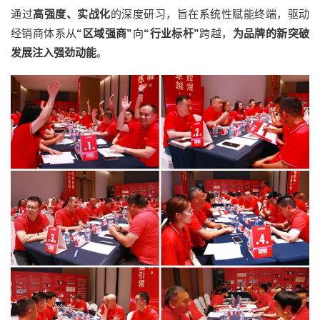
通过
高强度、实战化
的深度研习，旨在系统性赋能终端，驱动
经销商体系从
“区域强商”
向
“行业标杆”
跨越，
为品牌的新突破
发展注入强劲动能
。