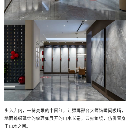
步入店内，一抹亮眼的中国红，让强辉邢台大师馆瞬间吸睛，
地面蜿蜒延绵的纹理如展开的山水长卷，云雾缭绕，仿佛置身
于山水之间。