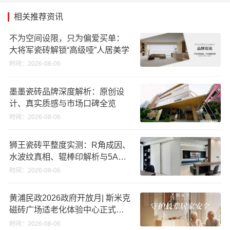
相关推荐资讯
不为空间设限，只为偏爱买单：
大将军瓷砖解锁“高级哑”人居美学
时间：2026-08-06
墨墨瓷砖品牌深度解析：原创设
计、真实质感与市场口碑全览
时间：2026-08-06
狮王瓷砖平整度实测：R角成因、
水波纹真相、辊棒印解析与5A标
准选购指南
时间：2026-08-06
黄浦民政2026政府开放月| 斯米克
磁砖广场适老化体验中心正式亮
相
时间：2026-08-06