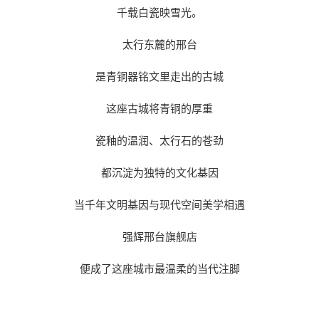
千载白瓷映雪光。
太行东麓的邢台
是青铜器铭文里走出的古城
这座古城将青铜的厚重
瓷釉的温润、太行石的苍劲
都沉淀为独特的文化基因
当千年文明基因与现代空间美学相遇
强辉邢台旗舰店
便成了这座城市最温柔的当代注脚