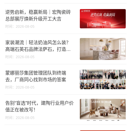
逆势启新，稳赢新局｜宏陶瓷砖
总部展厅焕新升级开工大吉
时间：2026-08-05
家装潮流｜轻法奶油风怎么装？
高端石英石品牌法萨石，打造质
感橱柜台面
时间：2026-08-05
蒙娜丽莎集团管理团队到终端
去，厂商同心找到市场的答案
时间：2026-08-05
告别“盲选”时代，建陶行业用户价
值正在被改写！
时间：2026-08-05