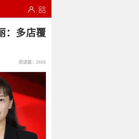
丽：多店覆
阅读量：2656