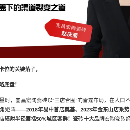
准卡位的关键落子，
略底盘！
量时，宜昌宏陶瓷砖以“三店合围”的雷霆布局，在人口
角矩阵——
2018年易中首店奠基、2023年金东山店乘势
店辐射半径囊括50%城区客群！瓷砖十大品牌
宏陶瓷砖