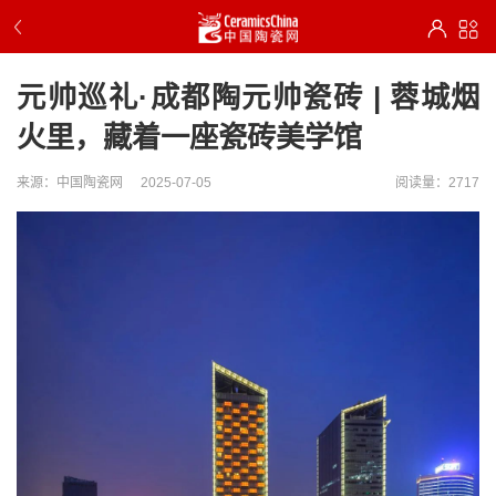
元帅巡礼·成都陶元帅瓷砖 | 蓉城烟
火里，藏着一座瓷砖美学馆
来源：中国陶瓷网
2025-07-05
阅读量：2717