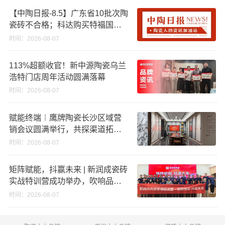
【中陶日报-8.5】广东省10批次陶
瓷砖不合格；科达购买特福国际
股份申请未通过；蒙娜丽莎5千万
时间：2026-08-07
回购股份；建霖家居海外产能突
破18亿元
113%超额收官！新中源陶瓷乌兰
浩特门店周年活动圆满落幕
时间：2026-08-07
赋能终端︱鹰牌陶瓷长沙区域营
销会议圆满举行，共探渠道拓展
与门店升级新路径
时间：2026-08-07
矩阵赋能，抖赢未来 | 新润成瓷砖
实战特训营成功举办，吹响品牌
秋季营销冲锋号！
时间：2026-08-07