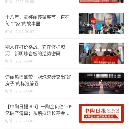
时间：2026-08-08
十八年，蒙娜丽莎微笑节一直在
每个“家”的故事里
时间：2026-08-07
别人在打价格战，它在修护城
河：新明珠岩板的逆势密码
时间：2026-08-07
迪丽热巴盛赞！冠珠瓷砖交出“好
房子”的标准答卷
时间：2026-08-07
【中陶日报-8.6】一陶企负债1.05
亿破产清算；东鹏拟延长基金投
资期限；工信部开展建陶行业能
时间：2026-08-07
效领跑者企业推荐工作