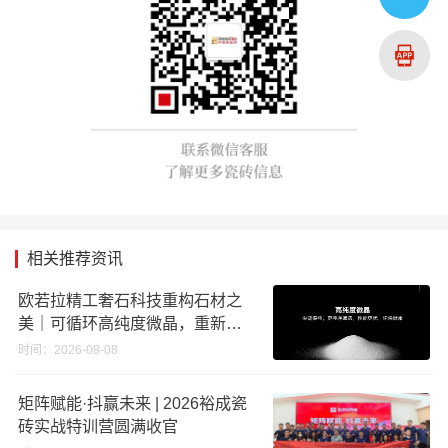
相关推荐资讯
欧若拉精工奢石科技重构石材之
美｜可循环高纯度微晶，重新定
义高端奢石原料
时间：2026-08-08
矩阵赋能·抖赢未来 | 2026裕成瓷
砖实战特训营圆满收官