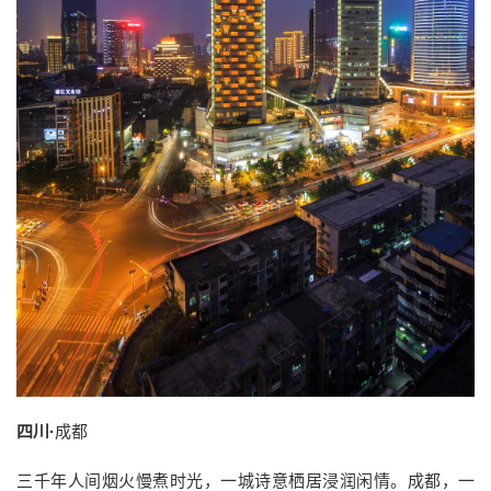
四
川·
成都
三千年人间烟火慢煮时光，一城诗意栖居浸润闲情。成都，一