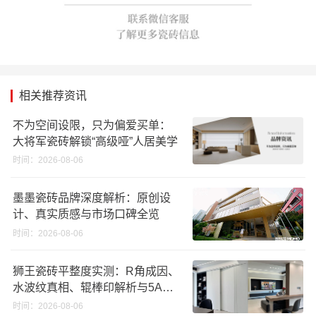
相关推荐资讯
不为空间设限，只为偏爱买单：
大将军瓷砖解锁“高级哑”人居美学
时间：2026-08-06
墨墨瓷砖品牌深度解析：原创设
计、真实质感与市场口碑全览
时间：2026-08-06
狮王瓷砖平整度实测：R角成因、
水波纹真相、辊棒印解析与5A标
准选购指南
时间：2026-08-06