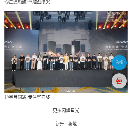
◎星途领航·卓越战绩奖
海报
◎星月同辉·专注坚守奖
更多闪耀星光
新升 · 新境