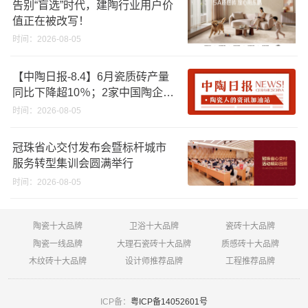
告别“盲选”时代，建陶行业用户价
值正在被改写！
时间：2026-08-05
【中陶日报-8.4】6月瓷质砖产量
同比下降超10％；2家中国陶企亮
相马来西亚ARCHIDEX 2026石材
时间：2026-08-05
展；东鹏已斥资4852万回购股
份；方向集团出海
冠珠省心交付发布会暨标杆城市
服务转型集训会圆满举行
时间：2026-08-05
陶瓷十大品牌
卫浴十大品牌
瓷砖十大品牌
陶瓷一线品牌
大理石瓷砖十大品牌
质感砖十大品牌
木纹砖十大品牌
设计师推荐品牌
工程推荐品牌
ICP备：
粤ICP备14052601号