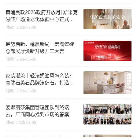
黄浦民政2026政府开放月| 斯米克
磁砖广场适老化体验中心正式亮
相
时间：2026-08-06
逆势启新，稳赢新局｜宏陶瓷砖
总部展厅焕新升级开工大吉
时间：2026-08-05
家装潮流｜轻法奶油风怎么装？
高端石英石品牌法萨石，打造质
感橱柜台面
时间：2026-08-05
蒙娜丽莎集团管理团队到终端
去，厂商同心找到市场的答案
时间：2026-08-05