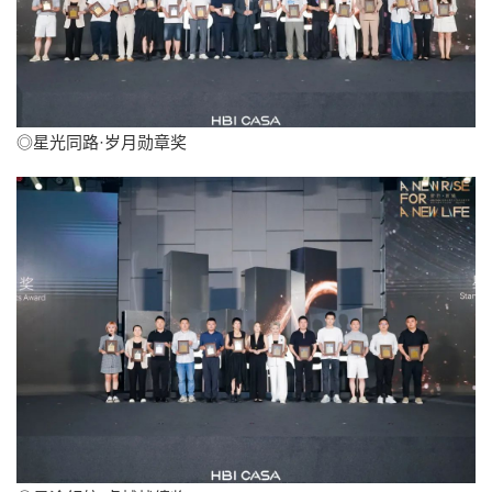
◎星光同路·岁月勋章奖