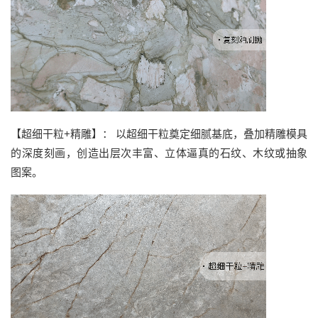
【超细干粒+精雕】： 以超细干粒奠定细腻基底，叠加精雕模具
的深度刻画，创造出层次丰富、立体逼真的石纹、木纹或抽象
图案。