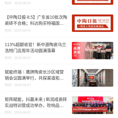
资期限；工信部开展建陶行业能
时间：2026-08-07
效领跑者企业推荐工作
【中陶日报-8.5】广东省10批次陶
瓷砖不合格；科达购买特福国际
股份申请未通过；蒙娜丽莎5千万
时间：2026-08-07
回购股份；建霖家居海外产能突
破18亿元
113%超额收官！新中源陶瓷乌兰
浩特门店周年活动圆满落幕
时间：2026-08-07
赋能终端︱鹰牌陶瓷长沙区域营
销会议圆满举行，共探渠道拓展
与门店升级新路径
时间：2026-08-07
矩阵赋能，抖赢未来 | 新润成瓷砖
实战特训营成功举办，吹响品牌
秋季营销冲锋号！
时间：2026-08-07