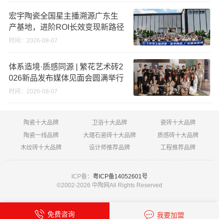
宏宇陶瓷全国星主播溯源广东生
产基地，进阶ROI长效变现新路径
时间：2026-08-07
体系造境·质感同源 | 繁花艺术砖2
026新品发布媒体见面会圆满举行
时间：2026-08-07
陶瓷十大品牌
卫浴十大品牌
瓷砖十大品牌
陶瓷一线品牌
大理石瓷砖十大品牌
质感砖十大品牌
木纹砖十大品牌
设计师推荐品牌
工程推荐品牌
ICP备：
粤ICP备14052601号
©2002-
2026 中陶网All Rights Reserved
免费咨询
我要加盟