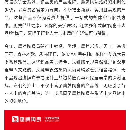
感墙衣等全系列、多品类的产品矩阵，鹰牌陶瓷始终紧跟时代
步伐，以消费者需求为导向，不断推出新颖、实用且美观的产
品。这些产品不仅为消费者提供了一站式的整体空间解决方
案，更凭借其健康、环保的美学理念，连续多年荣获“陶瓷十大
品牌”称号，赢得了行业人士与市场的广泛认可与赞誉。
今年，鹰牌陶瓷重磅推出锦绣、觅境、鹰牌岩板、天工、高透
原石、森林木歌、质感理石、鲸 MAX·星钻釉、花样年华九大春
季系列新品。这些新品各具特色，从细腻呈现自然肌理到深度
诠释人文雅韵，从纯粹表达极简风尚到精致营造轻奢格调，无
不展现出鹰牌陶瓷在设计上的独特匠心与对家居美学的深刻理
解。它们的推出，不仅丰富了鹰牌陶瓷的产品线，更吸引了行
业人士的高度关注，进一步巩固了鹰牌陶瓷在陶瓷十大品牌中
的领先地位。