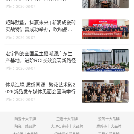
与门店升级新路径
时间：2026-08-07
矩阵赋能，抖赢未来 | 新润成瓷砖
实战特训营成功举办，吹响品牌
秋季营销冲锋号！
时间：2026-08-07
宏宇陶瓷全国星主播溯源广东生
产基地，进阶ROI长效变现新路径
时间：2026-08-07
体系造境·质感同源 | 繁花艺术砖2
026新品发布媒体见面会圆满举行
时间：2026-08-07
陶瓷十大品牌
卫浴十大品牌
瓷砖十大品牌
陶瓷一线品牌
大理石瓷砖十大品牌
质感砖十大品牌