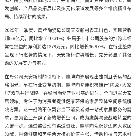
鹰牌陶瓷品牌价值的增长，并非偶然，而是其在战略部署、研
发创新、产品品类拓展以及多元化渠道发展等多个维度精准布
局、持续深耕的成果。
2025年一季度，鹰牌陶瓷母公司天安新材表现出色，实现营收
超5.8亿元，同比增长10.31%；归属于上市公司股东的扣除非经
常性损益的净利润达1379万元，同比增长36.97%。在行业整体
呈现下行态势的情况下，天安新材逆势增长，充分彰显了其强
劲的发展实力与潜力。
在母公司天安新材的引领下，鹰牌陶瓷展现出独到且长远的战
略眼光。早在行业变革初期，鹰牌陶瓷便积极推行“陶瓷+大家
居”双轨并行战略。在稳固陶瓷产业根基的同时，全面进军大家
居领域，专注于为消费者提供健康环保的家居整体空间系统解
决方案。这一战略不仅契合当下消费者对一站式家居服务的需
求，更为企业开辟了新的增长空间，成为鹰牌陶瓷战略转型的
关键一步。通过整合现有渠道资源，鹰牌陶瓷稳步迈向大家居
领域，围绕健康和美学两大核心价值主张，借助科技与艺术引