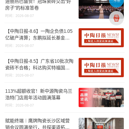
海报
迪丽热巴盛赞！冠珠瓷砖交出“好
房子”的标准答卷
时间：2026-08-07
【中陶日报-8.6】一陶企负债1.05
亿破产清算；东鹏拟延长基金投
资期限；工信部开展建陶行业能
时间：2026-08-07
效领跑者企业推荐工作
【中陶日报-8.5】广东省10批次陶
瓷砖不合格；科达购买特福国际
股份申请未通过；蒙娜丽莎5千万
时间：2026-08-07
回购股份；建霖家居海外产能突
破18亿元
113%超额收官！新中源陶瓷乌兰
浩特门店周年活动圆满落幕
时间：2026-08-07
赋能终端︱鹰牌陶瓷长沙区域营
销会议圆满举行，共探渠道拓展