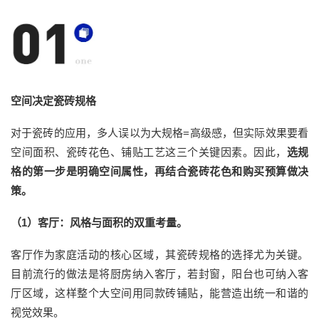
空间决定
瓷砖
规格
对于瓷砖的应用，
多人误以为大规格
=高级感，但实际效果要看
空间面积、
瓷砖花色
、铺贴工艺
这
三个关键因素。因此，
选规
格的第一步是明确空间属性，再结合
瓷砖
花色和
购买
预算做决
策。
（
1
）客厅：风格与面积的双重考量
。
客厅作为家庭活动的核心区域，其瓷砖规格的选择尤为关键。
目前流行的做法是将厨房纳入客厅，若封窗，阳台也可纳入客
厅区域，这样整个大空间用同款砖铺贴，能营造出统一和谐的
视觉效果。