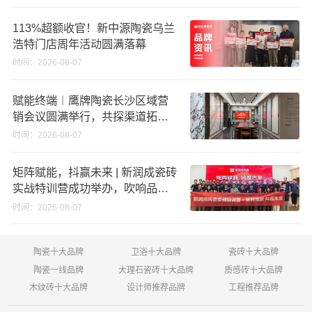
回购股份；建霖家居海外产能突
破18亿元
113%超额收官！新中源陶瓷乌兰
浩特门店周年活动圆满落幕
时间：2026-08-07
赋能终端︱鹰牌陶瓷长沙区域营
销会议圆满举行，共探渠道拓展
与门店升级新路径
时间：2026-08-07
矩阵赋能，抖赢未来 | 新润成瓷砖
实战特训营成功举办，吹响品牌
秋季营销冲锋号！
时间：2026-08-07
陶瓷十大品牌
卫浴十大品牌
瓷砖十大品牌
陶瓷一线品牌
大理石瓷砖十大品牌
质感砖十大品牌
木纹砖十大品牌
设计师推荐品牌
工程推荐品牌