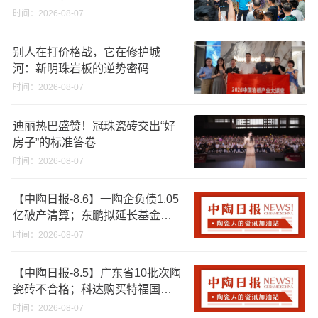
时间：2026-08-07
别人在打价格战，它在修护城
河：新明珠岩板的逆势密码
时间：2026-08-07
迪丽热巴盛赞！冠珠瓷砖交出“好
房子”的标准答卷
时间：2026-08-07
【中陶日报-8.6】一陶企负债1.05
亿破产清算；东鹏拟延长基金投
资期限；工信部开展建陶行业能
时间：2026-08-07
效领跑者企业推荐工作
【中陶日报-8.5】广东省10批次陶
瓷砖不合格；科达购买特福国际
股份申请未通过；蒙娜丽莎5千万
时间：2026-08-07