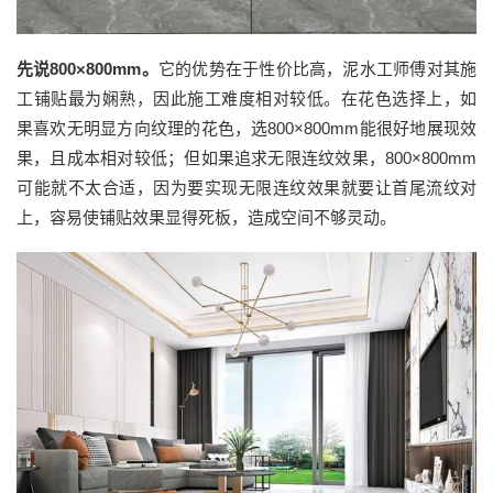
先说
800×800mm
。
它的
优势在于性价比高
，
泥水工师傅对其施
工铺贴最为娴熟，因此施工难度相对较低。在花色
选择上
，如
果喜欢无明显方向纹理的花色，选
800×800mm能很好地展现效
果，且成本相对较低
；但如果
追求无限连纹
效果
，
800×800mm
可能
就
不太合适，
因为
要实现无限连纹效果
就要
让首尾流纹对
上，容易使铺贴效果显得死板，
造成
空间不够灵动。