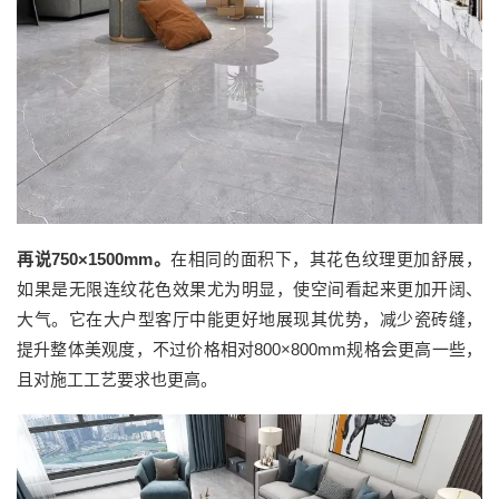
再说
750×1500mm
。
在相同
的
面积下，其花色纹理更加舒展，
如果是
无限连纹花色效果尤为明显
，
使空间看起来更加开阔、
大气。
它
在大户型客厅中能更好地展现其优势，减少瓷砖缝，
提升整体美观度
，
不过价格相对
800×800mm规格会更高一些，
且对施工工艺要求也更高。