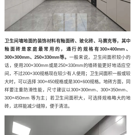
卫生间墙地面的装饰材料有釉面砖、玻化砖、马赛克等，其中
釉面砖是家庭最常用的
，
通行的规格有
300×400mm、
300×300mm、250×330mm等
。
一般来说，卫生间面积较小的
话，使用
200×300mm或是250×330mm的墙砖能更好地适应空
间，不过200×300规格现在较少有人使用
；
卫生间面积一般或较
大时，可以选择
300×450规格或是300×600规格。地砖方面，同
样要注重防滑性能，尺寸建议以300×300mm、300×350mm、
300×450mm 等为主
；
若卫生间面积大，可选择
规格
略大的地
砖，这样能减少缝隙，便于清洁。