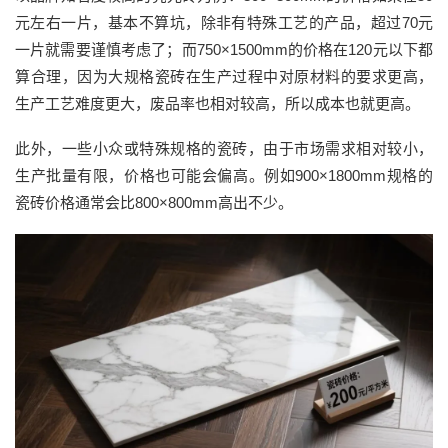
元左右一片，基本不算坑，除非有特殊工艺的产品，超过70元
一片就需要谨慎考虑了
；
而
750×1500mm
的
价格在
1
2
0元以下都
算合理
，因为
大规格瓷砖在生产过程中对原材料的要求更高，
生产工艺难度更大，废品率也相对较高，所以成本也就更高。
此外，一些小众或特殊规格的瓷砖，由于市场需求相对较小，
生产批量有限，价格也可能会偏高。例如
900×1800mm规格的
瓷砖价格通常会比800×800mm高出不少。