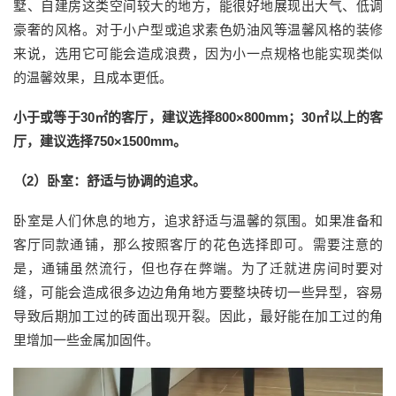
墅、自建房这类空间较大的地方，能很好地展现出大气、低调
豪奢的风格。对于小户型或追求素色奶油风等温馨风格的装修
来说，
选用它
可能会造成浪费，因为小一点规格也能实现类似
的温馨效果，且成本更低
。
小于或等于
30㎡
的客厅，建议选择
800×800mm
；
30㎡
以上的客
厅，建议选择
750×1500mm
。
（
2
）卧室：舒适与协调的追求
。
卧室是人们休息的地方，追求舒适与温馨的氛围。如果准备和
客厅同款通铺，那么按照客厅的花色选择即可。需要注意的
是，通铺虽
然
流行，但也存在弊端。为了迁就进房间时要对
缝，可能会造成很多边边角角地方要整块砖切一些异型，容易
导致后期加工过的砖面出现开裂。因此，最好能在加工过的角
里增加一些金属加固件。