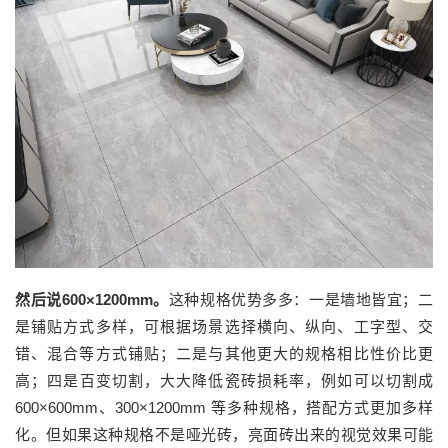
然后说
600×1200mm
。
这种规格优势多多：一是
墙地皆宜
；二
是
铺贴方式多样，可根据场景选择横向、纵向、工字型、交
错、混合等方式铺贴
；二是
与其他更大
的
规格相比性价比更
高
；四是
百变切割，大大降低瓷砖损耗率，例如可以切割成
600×600mm、300×1200mm 等多种规格，搭配方式更加多样
化。但如果
这种规格
不是哑光砖，亮面砖出来的视觉效果可能