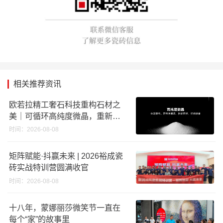
相关推荐资讯
欧若拉精工奢石科技重构石材之
美｜可循环高纯度微晶，重新定
义高端奢石原料
时间：2026-08-08
矩阵赋能·抖赢未来 | 2026裕成瓷
砖实战特训营圆满收官
时间：2026-08-08
十八年，蒙娜丽莎微笑节一直在
每个“家”的故事里