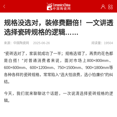
规格没选对，装修费翻倍！一文讲透
选择瓷砖规格的逻辑……
来源：中国陶瓷网
2025-06-26
阅读量：19504
“瓷砖选对了，家
装
就成功了一半；规格选错了，再贵的花色都
是白搭
！
”对普通消费者来说，面对市场上800×800
mm
、
6
00×
6
00
mm
、
6
00×
12
00
mm
、
750×1500
mm
、
900×1800
mm
等
各种各样的
瓷砖规格，常常陷入
“选大怕浪费
，
选小怕廉价
”的纠
结。
今天，
我们就来聊聊这个话题
，
一次说清选择瓷砖规格的逻
辑。