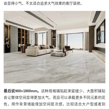
会显得小气，不太适合追求大气效果的客厅装修。
最后说
900×1800mm
。
这种规格
铺贴
起来
留缝少，大面积铺贴
会让
整体空间显得更加大气
，
而且可以承载更多不同元素的花
色，
用作背景墙能增加空间层次感
，
比较适合大户型或者别