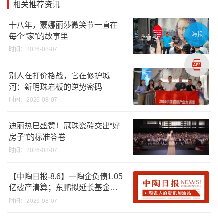
相关推荐资讯
十八年，蒙娜丽莎微笑节一直在
海报
每个“家”的故事里
时间：2026-08-07
别人在打价格战，它在修护城
河：新明珠岩板的逆势密码
时间：2026-08-07
迪丽热巴盛赞！冠珠瓷砖交出“好
房子”的标准答卷
时间：2026-08-07
【中陶日报-8.6】一陶企负债1.05
亿破产清算；东鹏拟延长基金投
资期限；工信部开展建陶行业能
时间：2026-08-07
效领跑者企业推荐工作