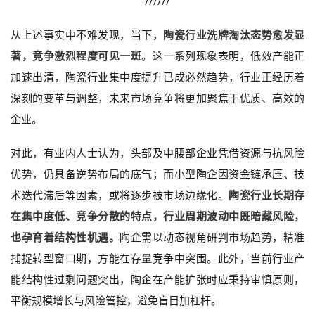
//////
从上述事实中不难发现，当下，
陶瓷行业洗牌淘汰态势愈发显
著，竞争激烈程度可见一斑
。这一系列现象表明，低效产能正
加速出清，陶瓷行业集中度提升已成必然趋势，行业正经历着
深刻的变革与调整，未来市场竞争将更加聚焦于优质、高效的
企业。
对此，有业内人士认为，头部及中腰部企业凭借资源与抗风险
优势，仍具备逆势布局的底气；而小型陶企因资金链承压、技
术迭代滞后等因素，或将逐步被市场边缘化。
陶瓷行业长期存
在集中度低、竞争分散的特点，行业周期波动中既暗藏风险，
也孕育着结构性机遇。
陶企需以动态视角研判市场趋势，精准
捕捉转型窗口期，方能在存量竞争中突围。此外，当前行业产
能结构性过剩问题突出，陶企在产能扩张时应秉持审慎原则，
平衡规模增长与风险管控，避免盲目加杠杆。