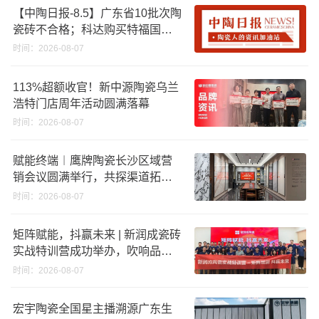
【中陶日报-8.5】广东省10批次陶
瓷砖不合格；科达购买特福国际
股份申请未通过；蒙娜丽莎5千万
时间：2026-08-07
回购股份；建霖家居海外产能突
破18亿元
113%超额收官！新中源陶瓷乌兰
浩特门店周年活动圆满落幕
时间：2026-08-07
赋能终端︱鹰牌陶瓷长沙区域营
销会议圆满举行，共探渠道拓展
与门店升级新路径
时间：2026-08-07
矩阵赋能，抖赢未来 | 新润成瓷砖
实战特训营成功举办，吹响品牌
秋季营销冲锋号！
时间：2026-08-07
宏宇陶瓷全国星主播溯源广东生