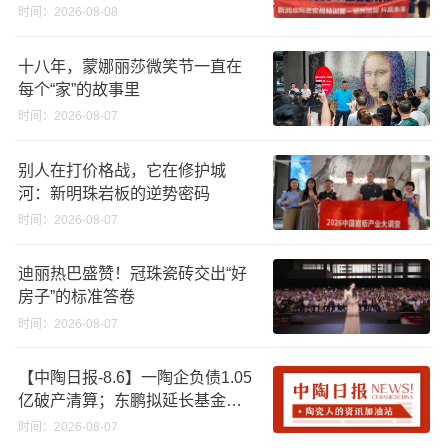
时间：2026-08-08
十八年，蒙娜丽莎微笑节一直在
每个“家”的故事里
时间：2026-08-07
别人在打价格战，它在修护城
河：新明珠岩板的逆势密码
时间：2026-08-07
迪丽热巴盛赞！冠珠瓷砖交出“好
房子”的标准答卷
时间：2026-08-07
【中陶日报-8.6】一陶企负债1.05
亿破产清算；东鹏拟延长基金投
资期限；工信部开展建陶行业能
时间：2026-08-07
效领跑者企业推荐工作