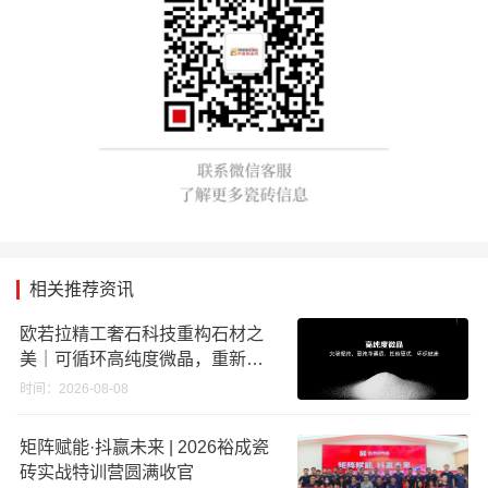
相关推荐资讯
欧若拉精工奢石科技重构石材之
美｜可循环高纯度微晶，重新定
义高端奢石原料
时间：2026-08-08
矩阵赋能·抖赢未来 | 2026裕成瓷
砖实战特训营圆满收官