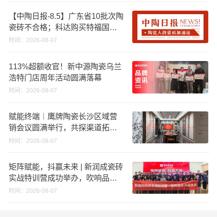
【中陶日报-8.5】广东省10批次陶
瓷砖不合格；科达购买特福国际
股份申请未通过；蒙娜丽莎5千万
时间：2026-08-07
回购股份；建霖家居海外产能突
破18亿元
113%超额收官！新中源陶瓷乌兰
浩特门店周年活动圆满落幕
时间：2026-08-07
赋能终端︱鹰牌陶瓷长沙区域营
销会议圆满举行，共探渠道拓展
与门店升级新路径
时间：2026-08-07
矩阵赋能，抖赢未来 | 新润成瓷砖
实战特训营成功举办，吹响品牌
秋季营销冲锋号！
时间：2026-08-07