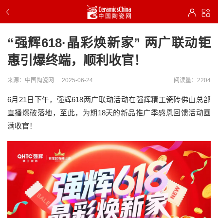
“强辉618·晶彩焕新家” 两广联动钜
惠引爆终端，顺利收官！
来源：中国陶瓷网
2025-06-24
阅读量：2204
6月21日下午，强辉618两广联动活动在强辉精工瓷砖佛山总部
直播爆破落地，至此，为期18天的新品推广季感恩回馈活动圆
满收官！