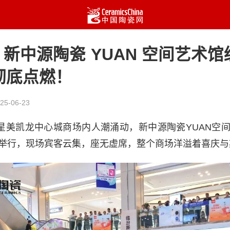
| 新中源陶瓷 YUAN 空间艺术
彻底点燃！
25-06-23
红星美凯龙中心城商场内人潮涌动，新中源陶瓷YUAN空
举行，现场宾客云集，座无虚席，整个商场洋溢着喜庆与