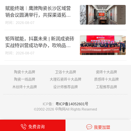
赋能终端︱鹰牌陶瓷长沙区域营
销会议圆满举行，共探渠道拓展
与门店升级新路径
时间：2026-08-07
矩阵赋能，抖赢未来 | 新润成瓷砖
实战特训营成功举办，吹响品牌
秋季营销冲锋号！
时间：2026-08-07
陶瓷十大品牌
卫浴十大品牌
瓷砖十大品牌
陶瓷一线品牌
大理石瓷砖十大品牌
质感砖十大品牌
木纹砖十大品牌
设计师推荐品牌
工程推荐品牌
ICP备：
粤ICP备14052601号
©2002-
2026 中陶网All Rights Reserved
免费咨询
我要加盟