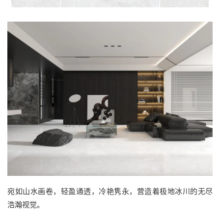
宛如山水画卷，轻盈通透，冷艳隽永，营造着极地冰川的无尽
浩瀚视觉。