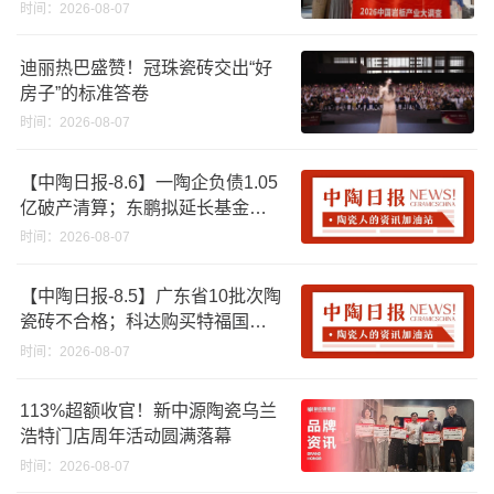
时间：2026-08-07
迪丽热巴盛赞！冠珠瓷砖交出“好
房子”的标准答卷
时间：2026-08-07
【中陶日报-8.6】一陶企负债1.05
亿破产清算；东鹏拟延长基金投
资期限；工信部开展建陶行业能
时间：2026-08-07
效领跑者企业推荐工作
【中陶日报-8.5】广东省10批次陶
瓷砖不合格；科达购买特福国际
股份申请未通过；蒙娜丽莎5千万
时间：2026-08-07
回购股份；建霖家居海外产能突
破18亿元
113%超额收官！新中源陶瓷乌兰
浩特门店周年活动圆满落幕
时间：2026-08-07