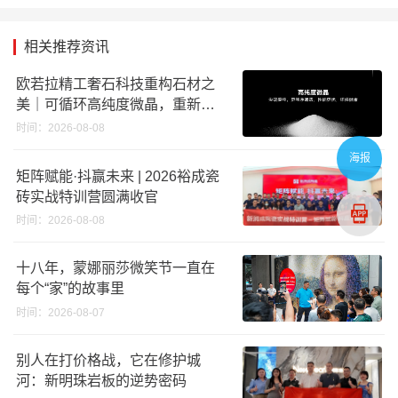
相关推荐资讯
欧若拉精工奢石科技重构石材之
美｜可循环高纯度微晶，重新定
义高端奢石原料
时间：2026-08-08
海报
矩阵赋能·抖赢未来 | 2026裕成瓷
砖实战特训营圆满收官
时间：2026-08-08
十八年，蒙娜丽莎微笑节一直在
每个“家”的故事里
时间：2026-08-07
别人在打价格战，它在修护城
河：新明珠岩板的逆势密码