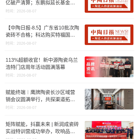
亿破产清算；东鹏拟延长基金投
资期限；工信部开展建陶行业能
时间：2026-08-07
效领跑者企业推荐工作
【中陶日报-8.5】广东省10批次陶
瓷砖不合格；科达购买特福国际
股份申请未通过；蒙娜丽莎5千万
时间：2026-08-07
回购股份；建霖家居海外产能突
破18亿元
113%超额收官！新中源陶瓷乌兰
浩特门店周年活动圆满落幕
时间：2026-08-07
赋能终端︱鹰牌陶瓷长沙区域营
销会议圆满举行，共探渠道拓展
与门店升级新路径
时间：2026-08-07
矩阵赋能，抖赢未来 | 新润成瓷砖
实战特训营成功举办，吹响品牌
秋季营销冲锋号！