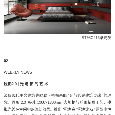
ST98C216曙光灰
02
WEEKLY NEWS
匠影2.0 | 光 与 影 的 艺 术
汲取现代主义建筑先驱勒・柯布西耶 “光与影是建筑灵魂” 的理
念，匠影 2.0 系列以900×1800mm 大规格与丝润精雕工艺，模
拟光线在空间中的流动效果。推出 “积家白”“积家米灰” 两款中性