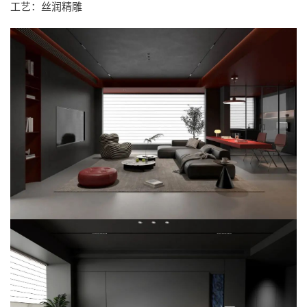
工艺：丝润精雕