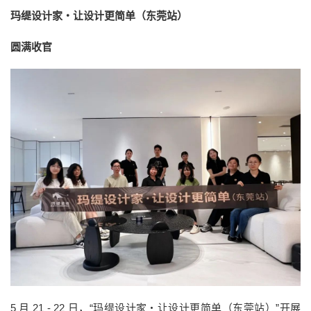
玛缇设计家・让设计更简单（东莞站）
圆满收官
5 月 21 - 22 日，“玛缇设计家・让设计更简单（东莞站）”开展