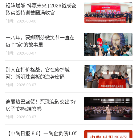
矩阵赋能·抖赢未来 | 2026裕成瓷
砖实战特训营圆满收官
时间：2026-08-08
十八年，蒙娜丽莎微笑节一直在
每个“家”的故事里
时间：2026-08-07
别人在打价格战，它在修护城
河：新明珠岩板的逆势密码
时间：2026-08-07
迪丽热巴盛赞！冠珠瓷砖交出“好
房子”的标准答卷
时间：2026-08-07
【中陶日报-8.6】一陶企负债1.05