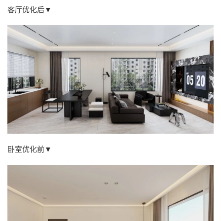
客厅优化后▼
卧室优化前▼