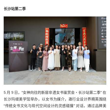
长沙站第二季
5 月 9 日，“女神向往的新居非遗女书鉴赏会・长沙站第二季” 在
长沙玛缇美学馆举办，以女书为媒介，邀行业设计界精英围绕
“传统女书文化与现代空间设计的灵感碰撞” 对话，通过品牌美