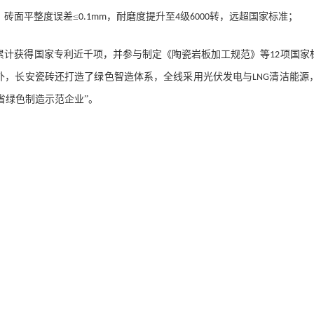
，砖面平整度误差
≤
，耐磨度提升至
级
转，远超国家标准；
0.1mm
4
6000
累计获得国家专利近千项，并参与制定《陶瓷岩板加工规范》等
项国家
12
外，
长安瓷砖
还打造了
绿色智造体系
，
全线采用光伏发电与
清洁能源
LNG
省绿色制造示范企业”。