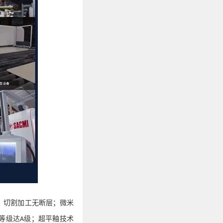
，切割加工无断层；微米
等级达
级；超平釉技术
A