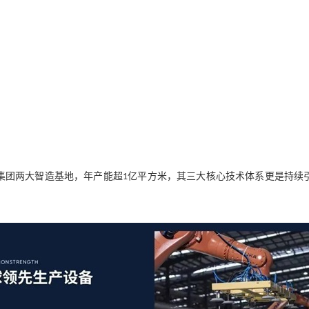
集团
两
大智造基地，年产能超
亿平方米，其
三
大核心技术体系
更是
持续
1