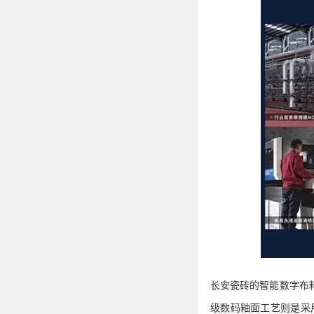
长安瓷砖
的
智能数字布
级数码釉面工艺
则是
采