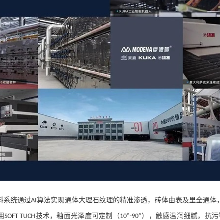
料系统通过
算法实现通体大理石纹理的精准渗透，砖体由表及里全通体
AI
用
技术，釉面光泽度可定制（
°
°），触感温润细腻，抗污
SOFT TUCH
10
-90