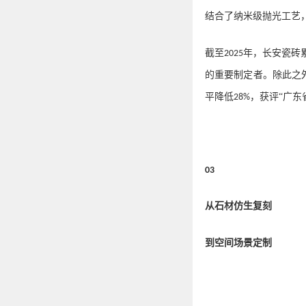
结合
了
纳米级抛光工艺
截至
年，长安瓷砖
2025
的重要制定者。
除此之
平降低
，获评“广东
28%
03
从石材
仿生
复刻
到
空间
场景定制