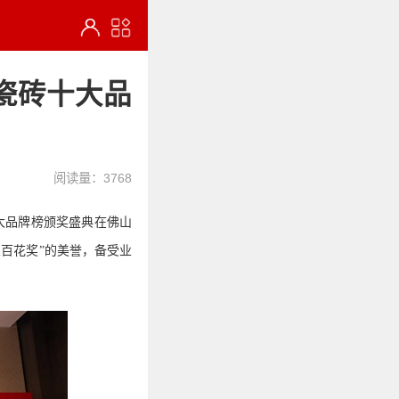
瓷砖十大品
阅读量：3768
大品牌榜颁奖
盛典
在佛山
业百花奖”的美誉，备受业