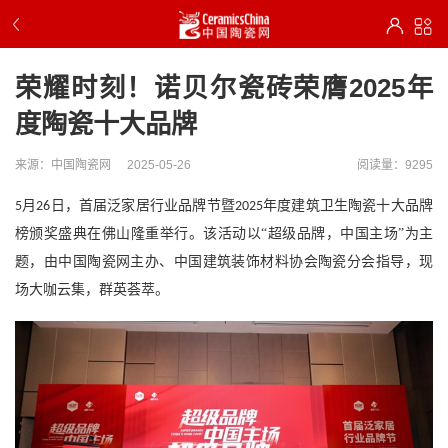
荣耀时刻！诺贝尔瓷砖荣膺2025年
度陶瓷十大品牌
来源：中国陶瓷网
2025-05-26
阅读量：9295
月
日，首届泛家居行业品牌节暨
年度建筑卫生陶瓷十大品牌
5
26
2025
榜颁奖
盛典
在佛山隆重举行。
该活动以
“超级品牌，中国主场”为主
题，
由中国陶瓷网主办、中国建筑装饰材料协会陶瓷分会指导
，
现
场大咖云集，群英荟萃。