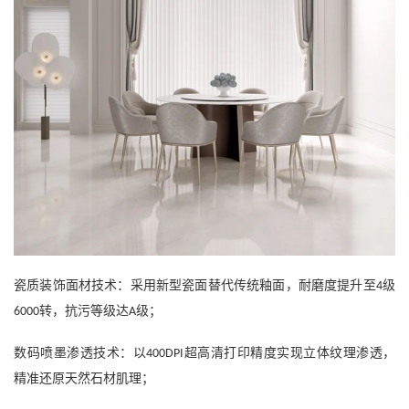
瓷质装饰面材技术：采用新型瓷面替代传统釉面，耐磨度提升至
级
4
转，抗污等级达
级；
6000
A
数码喷墨渗透技术：以
超高清打印精度实现立体纹理渗透，
400DPI
精准还原天然石材肌理；