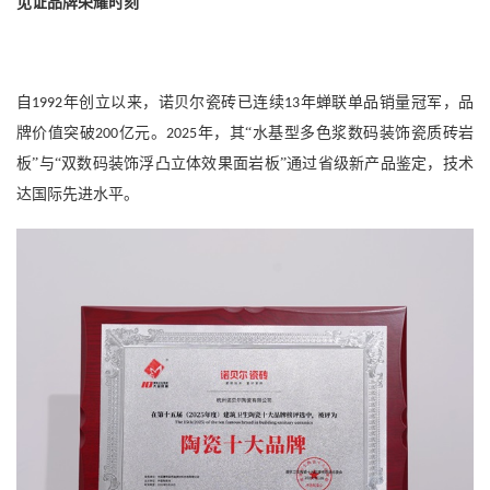
见证品牌荣耀时刻
自
年创立以来，诺贝尔瓷砖已连续
年蝉联单品销量冠军，品
1992
13
牌价值突破
亿元。
年，其“水基型多色浆数码装饰瓷质砖岩
200
2025
板”与“双数码装饰浮凸立体效果面岩板”通过省级新产品鉴定，技术
达国际先进水平。