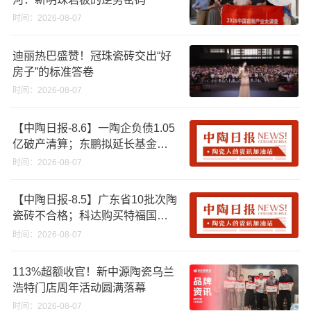
时间：2026-08-07
迪丽热巴盛赞！冠珠瓷砖交出“好
房子”的标准答卷
时间：2026-08-07
【中陶日报-8.6】一陶企负债1.05
亿破产清算；东鹏拟延长基金投
资期限；工信部开展建陶行业能
时间：2026-08-07
效领跑者企业推荐工作
【中陶日报-8.5】广东省10批次陶
瓷砖不合格；科达购买特福国际
股份申请未通过；蒙娜丽莎5千万
时间：2026-08-07
回购股份；建霖家居海外产能突
破18亿元
113%超额收官！新中源陶瓷乌兰
浩特门店周年活动圆满落幕
时间：2026-08-07