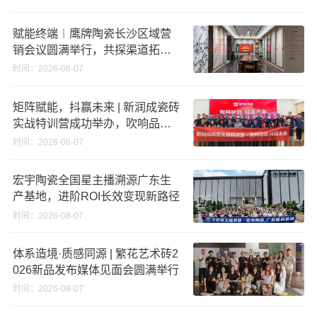
赋能终端︱鹰牌陶瓷长沙区域营
销会议圆满举行，共探渠道拓展
与门店升级新路径
时间：2026-08-07
矩阵赋能，抖赢未来 | 新润成瓷砖
实战特训营成功举办，吹响品牌
秋季营销冲锋号！
时间：2026-08-07
宏宇陶瓷全国星主播溯源广东生
产基地，进阶ROI长效变现新路径
时间：2026-08-07
体系造境·质感同源 | 繁花艺术砖2
026新品发布媒体见面会圆满举行
时间：2026-08-07