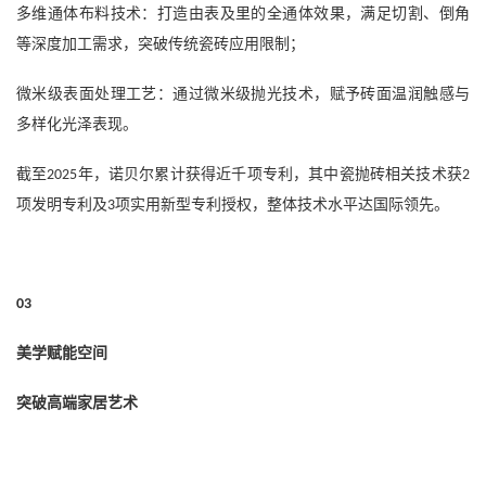
多维通体布料技术：打造由表及里的全通体效果，满足切割、倒角
等深度加工需求，突破传统瓷砖应用限制；
微米级表面处理工艺：通过微米级抛光技术，赋予砖面温润触感与
多样化光泽表现。
截至
年，诺贝尔累计获得近千项专利，其中瓷抛砖相关技术获
2025
2
项发明专利及
项实用新型专利授权，整体技术水平达国际领先。
3
03
美学赋能空间
突破高端家居艺术