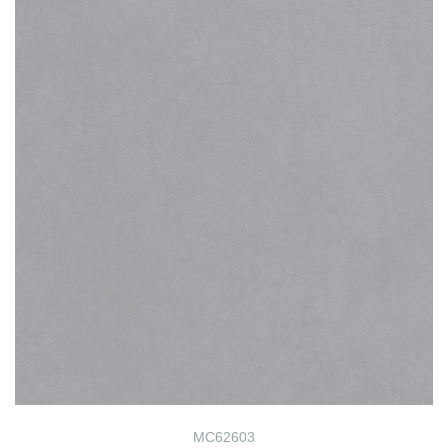
MC62603