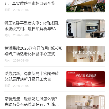
计、真实质感与市场口碑全览
时间：2026-08-06
狮王瓷砖平整度实测：R角成因、
水波纹真相、辊棒印解析与5A标
准选购指南
时间：2026-08-06
黄浦民政2026政府开放月| 斯米克
磁砖广场适老化体验中心正式亮
相
时间：2026-08-06
逆势启新，稳赢新局｜宏陶瓷砖
总部展厅焕新升级开工大吉
时间：2026-08-05
家装潮流｜轻法奶油风怎么装？
高端石英石品牌法萨石，打造质