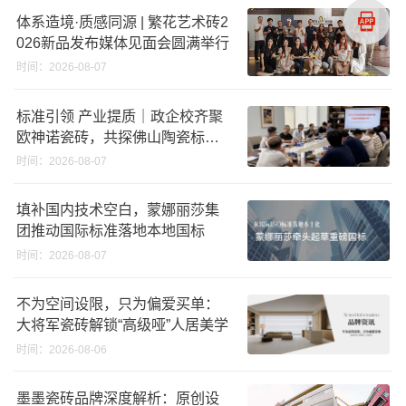
体系造境·质感同源 | 繁花艺术砖2
026新品发布媒体见面会圆满举行
时间：2026-08-07
标准引领 产业提质｜政企校齐聚
欧神诺瓷砖，共探佛山陶瓷标准
化发展新路径
时间：2026-08-07
填补国内技术空白，蒙娜丽莎集
团推动国际标准落地本地国标
时间：2026-08-07
不为空间设限，只为偏爱买单：
大将军瓷砖解锁“高级哑”人居美学
时间：2026-08-06
墨墨瓷砖品牌深度解析：原创设