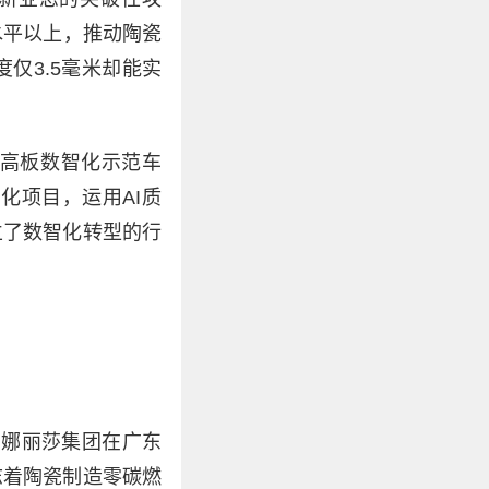
水平以上，推动陶瓷
仅3.5毫米却能实
高板数智化示范车
化项目，运用AI质
立了数智化转型的行
蒙娜丽莎集团在广东
志着陶瓷制造零碳燃