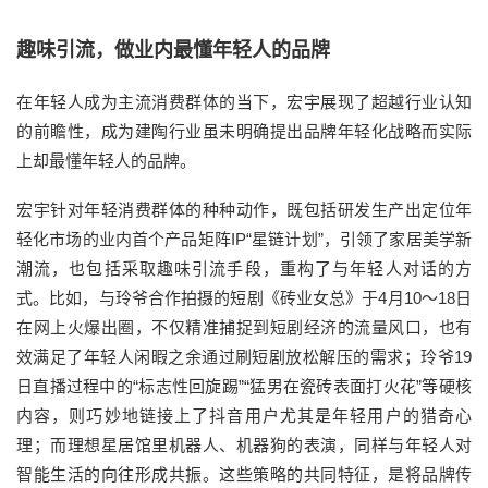
趣味引流，做业内最懂年轻人的品牌
在年轻人成为主流消费群体的当下，宏宇展现了超越行业认知
的前瞻性，成为建陶行业虽未明确提出品牌年轻化战略而实际
上却最懂年轻人的品牌。
宏宇针对年轻消费群体的种种动作，既包括研发生产出定位年
轻化市场的业内首个产品矩阵IP“星链计划”，引领了家居美学新
潮流，也包括采取趣味引流手段，重构了与年轻人对话的方
式。比如，与玲爷合作拍摄的短剧《砖业女总》于4月10～18日
在网上火爆出圈，不仅精准捕捉到短剧经济的流量风口，也有
效满足了年轻人闲暇之余通过刷短剧放松解压的需求；玲爷19
日直播过程中的“标志性回旋踢”“猛男在瓷砖表面打火花”等硬核
内容，则巧妙地链接上了抖音用户尤其是年轻用户的猎奇心
理；而理想星居馆里机器人、机器狗的表演，同样与年轻人对
智能生活的向往形成共振。这些策略的共同特征，是将品牌传