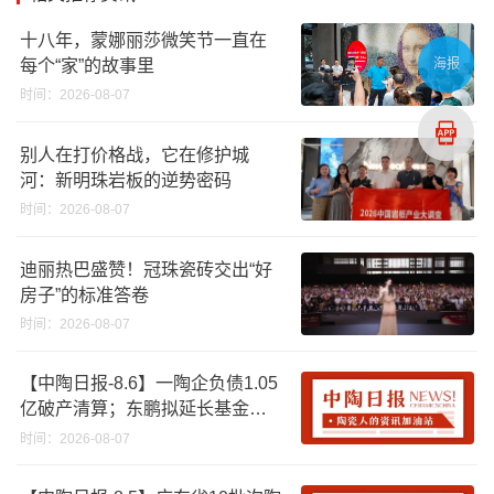
十八年，蒙娜丽莎微笑节一直在
每个“家”的故事里
海报
时间：2026-08-07
别人在打价格战，它在修护城
河：新明珠岩板的逆势密码
时间：2026-08-07
迪丽热巴盛赞！冠珠瓷砖交出“好
房子”的标准答卷
时间：2026-08-07
【中陶日报-8.6】一陶企负债1.05
亿破产清算；东鹏拟延长基金投
资期限；工信部开展建陶行业能
时间：2026-08-07
效领跑者企业推荐工作