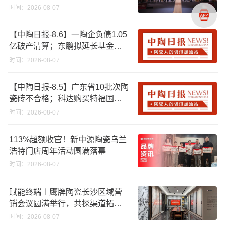
时间：2026-08-07
【中陶日报-8.6】一陶企负债1.05
亿破产清算；东鹏拟延长基金投
资期限；工信部开展建陶行业能
时间：2026-08-07
效领跑者企业推荐工作
【中陶日报-8.5】广东省10批次陶
瓷砖不合格；科达购买特福国际
股份申请未通过；蒙娜丽莎5千万
时间：2026-08-07
回购股份；建霖家居海外产能突
破18亿元
113%超额收官！新中源陶瓷乌兰
浩特门店周年活动圆满落幕
时间：2026-08-07
赋能终端︱鹰牌陶瓷长沙区域营
销会议圆满举行，共探渠道拓展
与门店升级新路径
时间：2026-08-07