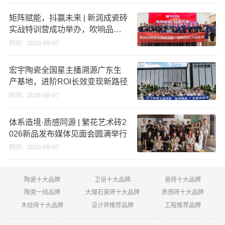
矩阵赋能，抖赢未来 | 新润成瓷砖
实战特训营成功举办，吹响品牌
秋季营销冲锋号！
时间：2026-08-07
宏宇陶瓷全国星主播溯源广东生
产基地，进阶ROI长效变现新路径
时间：2026-08-07
体系造境·质感同源 | 繁花艺术砖2
026新品发布媒体见面会圆满举行
时间：2026-08-07
陶瓷十大品牌
卫浴十大品牌
瓷砖十大品牌
陶瓷一线品牌
大理石瓷砖十大品牌
质感砖十大品牌
木纹砖十大品牌
设计师推荐品牌
工程推荐品牌