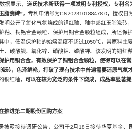
P数据显示，
道氏技术新获得一项发明专利授权，专利名
玉脂瓷砖”，
专利申请号为CN202310188478.0，授权日
发明公开了氧化气氛烧成的铜红釉、釉中郎红玉脂瓷砖
护釉、铜铝合金颗粒、保护用铜合金颗粒组成，所述保
其中，低温保护釉的始熔温度不超过1050℃，其原料主
土、碳酸钡、氧化锌、硝酸钾、碳酸钾。该发明的铜红
保护用铜合金，有效保护了铜铝合金颗粒，使得可以在常
到瓷砖，色泽鲜艳，打破了现有技术中普遍需要还原气氛
的铜红釉，
可以在较为宽泛的条件下烧成，成品率显著提
在推进第二期股份回购方案
家居披露接待调研公告，公司于2月18日接待华夏基金、