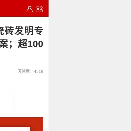
瓷砖发明专
；超100
阅读量：4318