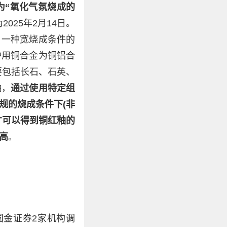
为“氧化气氛烧成的
为2025年2月14日。
，一种宽烧成条件的
护用铜合金为铜铝合
要包括长石、石英、
釉，
通过使用特定组
规的烧成条件下(非
才可以得到铜红釉的
高
。
国金证券2家机构调