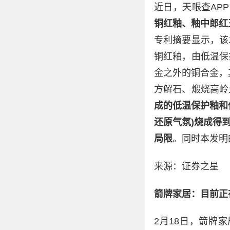
近日，天眼查AP
铜红釉、釉中郎红
专利摘要显示，该
铜红釉，由低温保
金之外的铜合金，
方解石、煅烧高岭
成的低温保护釉和
还原气氛)烧成得
局限
。同时本发明
来源：证券之星
箭牌家居：目前正
2月18日，箭牌