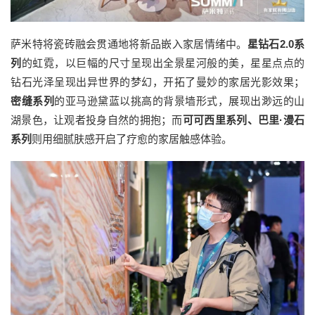
萨米特将瓷砖融会贯通地将新品嵌入家居情绪中。
星钻石2.0系
列
的虹霓，以巨幅的尺寸呈现出全景星河般的美，星星点点的
钻石光泽呈现出异世界的梦幻，开拓了曼妙的家居光影效果；
密缝系列
的亚马逊黛蓝以挑高的背景墙形式，展现出渺远的山
湖景色，让观者投身自然的拥抱；而
可可西里系列、巴里·漫石
系列
则用细腻肤感开启了疗愈的家居触感体验。