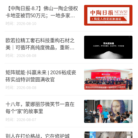
合格
【中陶日报-8.7】佛山一陶企侵权
卡地亚被罚50万元；一地多家陶
企将涨价；福建持续推进“煤改气”
时间：2026-08-10
，引导退出低利用率生产线
欧若拉精工奢石科技重构石材之
美｜可循环高纯度微晶，重新定
义高端奢石原料
时间：2026-08-08
矩阵赋能·抖赢未来 | 2026裕成瓷
砖实战特训营圆满收官
时间：2026-08-08
十八年，蒙娜丽莎微笑节一直在
每个“家”的故事里
时间：2026-08-07
别人在打价格战，它在修护城