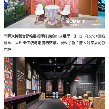
而
萨米特联合邵唯晏老师打造的BKA展厅
，则以广府文化X潮玩
概念，呈现出
传统与潮流的交融
，展现了新广府人对家居的新
理解。