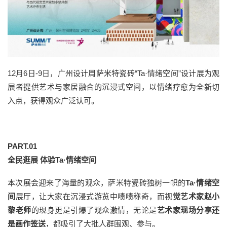
12月6日-9日，广州设计周萨米特瓷砖“Ta·情绪空间”设计展为观
展者提供艺术与家居融合的沉浸式空间，以情绪疗愈为全新切
入点，获得观众广泛认可。
PART.
0
1
全民逛展 体验Ta·情绪空间
本次展会迎来了海量的观众，萨米特瓷砖独树一帜的
Ta·情绪空
间
展厅，让大家在沉浸式游览中啧啧称奇，而视
觉艺术家赵小
黎老师
的现身更是引爆了观众激情，无论是
艺术家现场分享还
是画作签送
，都吸引了大批人群围观、参与。