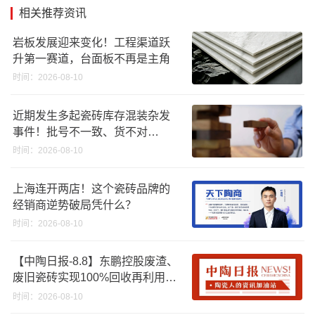
相关推荐资讯
岩板发展迎来变化！工程渠道跃
升第一赛道，台面板不再是主角
时间：2026-08-10
近期发生多起瓷砖库存混装杂发
事件！批号不一致、货不对
板……
时间：2026-08-10
上海连开两店！这个瓷砖品牌的
经销商逆势破局凭什么？
时间：2026-08-10
【中陶日报-8.8】东鹏控股废渣、
废旧瓷砖实现100%回收再利用；
江西一陶企资产将以2670.88万起
时间：2026-08-10
拍；浙江45批次卫浴产品质量不