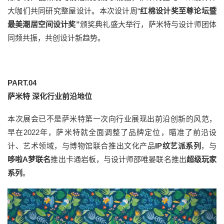
大咖们共同研究整屋设计。本次设计周“
红棉设计奖至尊论坛暨
最美潮居空间设计奖”
颁奖典礼盛大举行，萨米特与设计师团体
同频共振，共创设计新趋势。
PART.
04
萨米特 深化行业前沿地位
本次展会已不是萨米特第一次向行业展现出前沿创新的风范，
早在2022年，萨米特就全面调整了品牌定位，瞄准了前沿设
计、艺术领域，与博物馆联合推出文化产品
IP纹艺派系列
，与
哆啦A梦联名
推出卡通岩板，与设计师邵唯晏联名推出
超级玩家
系列
。