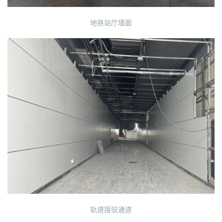
地铁站厅墙面
轨道接驳通道