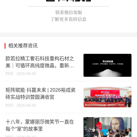
相关推荐资讯
欧若拉精工奢石科技重构石材之
美｜可循环高纯度微晶，重新定
义高端奢石原料
时间：2026-08-08
矩阵赋能·抖赢未来 | 2026裕成瓷
砖实战特训营圆满收官
时间：2026-08-08
十八年，蒙娜丽莎微笑节一直在
每个“家”的故事里