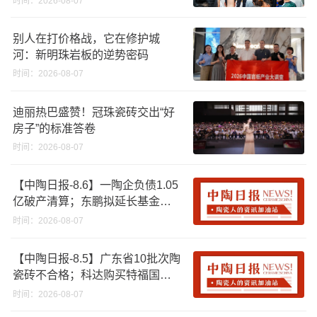
时间：2026-08-07
别人在打价格战，它在修护城
河：新明珠岩板的逆势密码
时间：2026-08-07
迪丽热巴盛赞！冠珠瓷砖交出“好
房子”的标准答卷
时间：2026-08-07
【中陶日报-8.6】一陶企负债1.05
亿破产清算；东鹏拟延长基金投
资期限；工信部开展建陶行业能
时间：2026-08-07
效领跑者企业推荐工作
【中陶日报-8.5】广东省10批次陶
瓷砖不合格；科达购买特福国际
股份申请未通过；蒙娜丽莎5千万
时间：2026-08-07
回购股份；建霖家居海外产能突