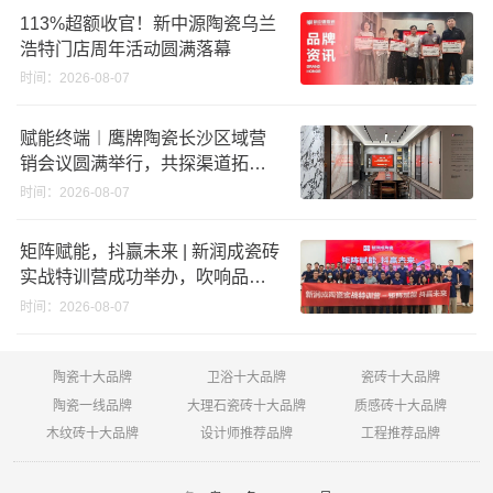
破18亿元
113%超额收官！新中源陶瓷乌兰
浩特门店周年活动圆满落幕
时间：2026-08-07
赋能终端︱鹰牌陶瓷长沙区域营
销会议圆满举行，共探渠道拓展
与门店升级新路径
时间：2026-08-07
矩阵赋能，抖赢未来 | 新润成瓷砖
实战特训营成功举办，吹响品牌
秋季营销冲锋号！
时间：2026-08-07
陶瓷十大品牌
卫浴十大品牌
瓷砖十大品牌
陶瓷一线品牌
大理石瓷砖十大品牌
质感砖十大品牌
木纹砖十大品牌
设计师推荐品牌
工程推荐品牌